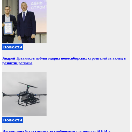
Новости
Андрей Травников поблагодарил новосибирских строителей за вклад в
развитие региона
Новости
Инспекторы будут следить за грибниками с помощью БПЛА в