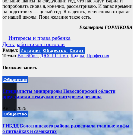
большие шансы на следующий год, что нас ждут. Вариант
попробовать снова я, конечно, рассматриваю. И запас времени
на подготовку — целый год. Я надеюсь, меня снова отправят
от нашей школы. Пока желание такое есть.
Екатерина ГОРШКОВА
Навигация
Интересы и права ребенка
День работников торговли
по
Раздел:
История
Общество
Спорт
записям
Темы:
Волейбол
,
ДЮСШ Темп
,
Кадры
,
Профессия
Похожая запись
Общество
Специалисты минприроды Новосибирской области
представили жемчужину экотуризма региона
Авг 1, 2026
Общество
ГИБДД Болотнинского района развенчала главные мифы
о питбайках и самокатах