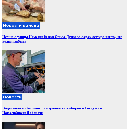
Новости района
Немка с улицы Немецкой: как Ольга Дунаева сорок лет хранит то, что
нельзя забыть
Новости
Видеозапись обеспечит прозрачность выборов в Госдуму в
Новосибирской области