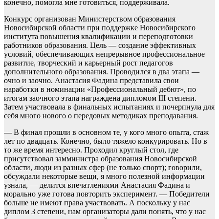
конечно, помогла мне готовиться, поддерживала.
Конкурс организован Министерством образования
Новосибирской области при поддержке Новосибирского
института повышения квалификации и переподготовки
работников образования. Цель — создание эффективных
условий, обеспечивающих непрерывное профессиональное
развитие, творческий и карьерный рост педагогов
дополнительного образования. Проводился в два этапа —
очно и заочно. Анастасия Фадина представила свои
наработки в номинации «Профессиональный дебют», по
итогам заочного этапа награждена дипломом III степени.
Затем участвовала в финальных испытаниях и почерпнула для
себя много нового о передовых методиках преподавания.
— В финал прошли в основном те, у кого много опыта, стаж
лет по двадцать. Конечно, было тяжело конкурировать. Но в
то же время интересно. Проходил круглый стол, где
присутствовал замминистра образования Новосибирской
области, люди из разных сфер (не только спорт); говорили,
обсуждали некоторые вещи, я много полезной информации
узнала, — делится впечатлениями Анастасия Фадина и
морально уже готова повторить эксперимент. — Победители
больше не имеют права участвовать. А поскольку у нас
диплом 3 степени, нам организаторы дали понять, что у нас