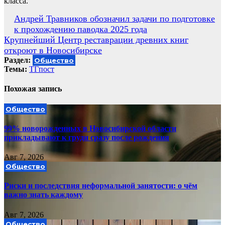
класса.
Навигация
Андрей Травников обозначил задачи по подготовке
к прохождению паводка 2025 года
по
Крупнейший Центр реставрации древних книг
записям
откроют в Новосибирске
Раздел:
Общество
Темы:
ТГпост
Похожая запись
Общество
99% новорожденных в Новосибирской области
прикладывают к груди сразу после рождения
Авг 7, 2026
Общество
Риски и последствия неформальной занятости: о чём
важно знать каждому
Авг 7, 2026
Общество