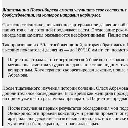
Жительница Новосибирска смогла улучшить свое состояние т
дообследования, на которое направил кардиолог.
Согласно статистике, повышенное артериальное давление наблю
пациентов с гипертонией продолжает расти. Следование реком
иногда медикаменты оказываются неэффективными. Пациенты н
Так произошло и с 50-летней женщиной, которая обратилась в
высоких показателей давления — до 180/110 мм рт. ст., несмот
Пациентка страдала от гипертонической болезни несколько л
месяца она заметила ухудшение: давление стало подниматься
конкретным. Хотя терапевт скорректировал лечение, новые 
Абрамова.
После тщательного изучения истории болезни, Олеся Абрамов
дополнительное обследование. В то время как женщина проходил
на прием уже шести различных препаратов. Пациентке предлага
После получения первых результатов обследования мои под
Эндокринологи провели консилиум и решили провести опер
артериальное давление значительно снизилось, и в выписке 
чувствует себя прекрасно, — поделилась врач.