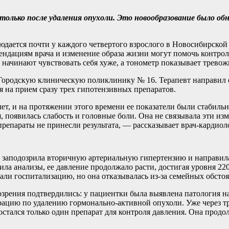
олько после удаления опухоли. Это новообразование было обн
дается почти у каждого четвертого взрослого в Новосибирской 
ендациям врача и изменение образа жизни могут помочь контрол
ачинают чувствовать себя хуже, а тонометр показывает трево
 Городскую клиническую поликлинику № 16. Терапевт направил е
ря на прием сразу трех гипотензивных препаратов.
ет, и на протяжении этого времени ее показатели были стабиль
, появилась слабость и головные боли. Она не связывала эти изм
препараты не принесли результата, — рассказывает врач-кардио
а заподозрила вторичную артериальную гипертензию и направил
а анализы, ее давление продолжало расти, достигая уровня 220/
ли госпитализацию, но она отказывалась из-за семейных обстоя
озрения подтвердились: у пациентки была выявлена патология н
ацию по удалению гормонально-активной опухоли. Уже через тр
остался только один препарат для контроля давления. Она продо