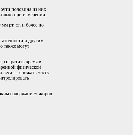
почти половина из них
только при измерении.
мм рт. ст. и более по
статочности и другим
но также могут
; сократить время в
меренной физической
о веса — снижать массу
контролировать
ысоким содержанием жиров