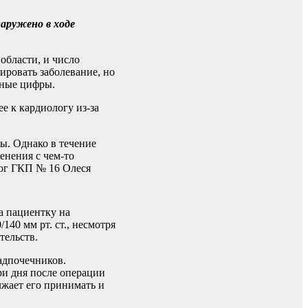
аружено в ходе
области, и число
ировать заболевание, но
жные цифры.
е к кардиологу из-за
ны. Однако в течение
енения с чем-то
лог ГКП № 16 Олеся
а пациентку на
140 мм рт. ст., несмотря
тельств.
адпочечников.
и дня после операции
лжает его принимать и