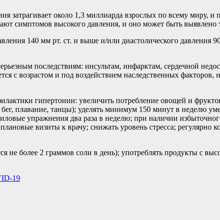
я затрагивает около 1,3 миллиарда взрослых по всему миру, и 
щают симптомов высокого давления, и оно может быть выявлено 
ления 140 мм рт. ст. и выше и/или диастолического давления 90 
серьезным последствиям: инсультам, инфарктам, сердечной недо
тся с возрастом и под воздействием наследственных факторов, 
илактики гипертонии: увеличить потребление овощей и фруктов
 бег, плавание, танцы); уделять минимум 150 минут в неделю у
иловые упражнения два раза в неделю; при наличии избыточног
 плановые визиты к врачу; снижать уровень стресса; регулярно 
ся не более 2 граммов соли в день); употреблять продукты с в
VID-19