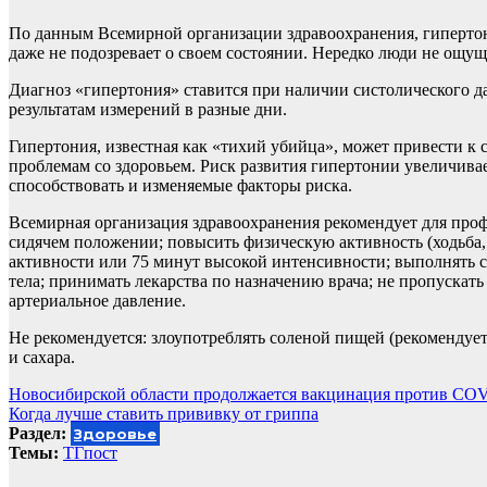
По данным Всемирной организации здравоохранения, гипертони
даже не подозревает о своем состоянии. Нередко люди не ощу
Диагноз «гипертония» ставится при наличии систолического дав
результатам измерений в разные дни.
Гипертония, известная как «тихий убийца», может привести к 
проблемам со здоровьем. Риск развития гипертонии увеличивае
способствовать и изменяемые факторы риска.
Всемирная организация здравоохранения рекомендует для проф
сидячем положении; повысить физическую активность (ходьба,
активности или 75 минут высокой интенсивности; выполнять с
тела; принимать лекарства по назначению врача; не пропускать
артериальное давление.
Не рекомендуется: злоупотреблять соленой пищей (рекомендует
и сахара.
Навигация
Новосибирской области продолжается вакцинация против CO
Когда лучше ставить прививку от гриппа
по
Раздел:
Здоровье
записям
Темы:
ТГпост