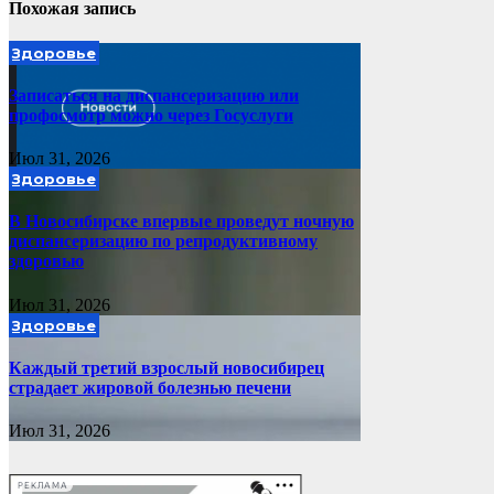
Похожая запись
Здоровье
Записаться на диспансеризацию или
профосмотр можно через Госуслуги
Июл 31, 2026
Здоровье
В Новосибирске впервые проведут ночную
диспансеризацию по репродуктивному
здоровью
Июл 31, 2026
Здоровье
Каждый третий взрослый новосибирец
страдает жировой болезнью печени
Июл 31, 2026
РЕКЛАМА