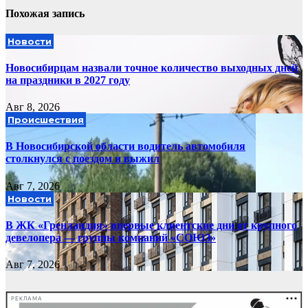
Похожая запись
Новости
Новосибирцам назвали точное количество выходных дней
на праздники в 2027 году
Авг 8, 2026
Происшествия
В Новосибирской области водитель автомобиля
столкнулся с поездом и выжил
Авг 7, 2026
Новости
В ЖК «Гренландия» впервые клиентские дни от крупного
девелопера — группы компаний «СОЮЗ»
Авг 7, 2026
РЕКЛАМА