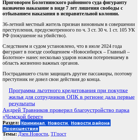
Приговором Болотнинского районного суда фигуранту
назначено наказание в виде 7 лет лишения свободы с
отбыванием наказания в исправительной колонии.
36-летний местный житель признан виновным в совершении
преступления, предусмотренного по ч. 3 ст. 30 ч. 1 ст. 105 УК
РФ (покушение на убийство).
Следствием и судом установлено, что в июле 2024 года
фигурант в поезде сообщением «Новосибирск – Главный –
Болотное» нанес несколько ударов ножом потерпевшему в
область жизненно важных органов.
Пострадавшего стали защищать другие пассажиры, поэтому
преступник не довел свои действия до конца.
Навигация
Программа льготного кредитования при покупке
жилья для сотрудников ОПК в регионе дала первые
по
результаты
записям
Андрей Травников проверил благоустройство парка
«Чемской берег»
Раздел:
Криминал
Новости
Новости района
Происшествия
Темы:
Дзен.Новости
,
ТГпост