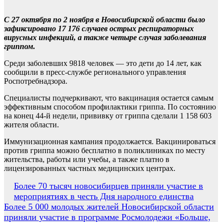
С 27 октября по 2 ноября в Новосибирской области было
зафиксировано 17 176 случаев острых респираторных
вирусных инфекций, а также четыре случая заболевания
гриппом.
Среди заболевших 9818 человек — это дети до 14 лет, как
сообщили в пресс-службе регионального управления
Роспотребнадзора.
Специалисты подчеркивают, что вакцинация остается самым
эффективным способом профилактики гриппа. По состоянию
на конец 44-й недели, прививку от гриппа сделали 1 158 603
жителя области.
Иммунизационная кампания продолжается. Вакцинироваться
против гриппа можно бесплатно в поликлиниках по месту
жительства, работы или учебы, а также платно в
лицензированных частных медицинских центрах.
Навигация
Более 70 тысяч новосибирцев приняли участие в
мероприятиях в честь Дня народного единства
по
Более 5 000 молодых жителей Новосибирской области
записям
приняли участие в программе Росмолодежи «Больше,