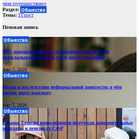
чем путешествие»
Раздел:
Общество
Темы:
ТГпост
Похожая запись
Общество
99% новорожденных в Новосибирской области
прикладывают к груди сразу после рождения
Авг 7, 2026
Общество
Риски и последствия неформальной занятости: о чём
важно знать каждому
Авг 7, 2026
Общество
Свыше 7 тысяч новосибирцев получили дополнительные
выплаты к пенсии от СФР