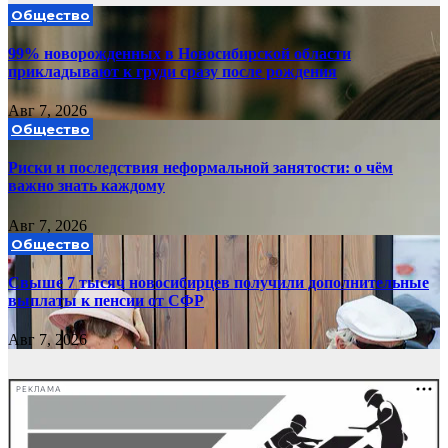
Общество
99% новорожденных в Новосибирской области
прикладывают к груди сразу после рождения
Авг 7, 2026
Общество
Риски и последствия неформальной занятости: о чём
важно знать каждому
Авг 7, 2026
Общество
Свыше 7 тысяч новосибирцев получили дополнительные
выплаты к пенсии от СФР
Авг 7, 2026
РЕКЛАМА