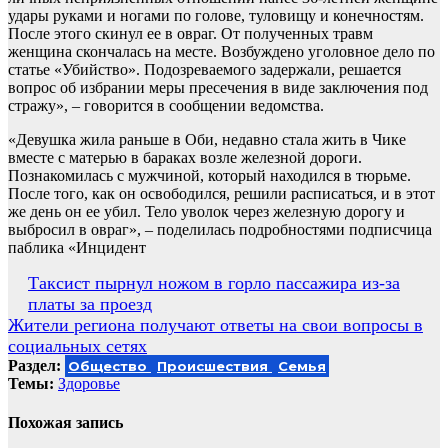
удары руками и ногами по голове, туловищу и конечностям.
После этого скинул ее в овраг. От полученных травм
женщина скончалась на месте. Возбуждено уголовное дело по
статье «Убийство». Подозреваемого задержали, решается
вопрос об избрании меры пресечения в виде заключения под
стражу», – говорится в сообщении ведомства.
«Девушка жила раньше в Оби, недавно стала жить в Чике
вместе с матерью в бараках возле железной дороги.
Познакомилась с мужчиной, который находился в тюрьме.
После того, как он освободился, решили расписаться, и в этот
же день он ее убил. Тело уволок через железную дорогу и
выбросил в овраг», – поделилась подробностями подписчица
паблика «Инцидент
Навигация
Таксист пырнул ножом в горло пассажира из-за
платы за проезд
по
Жители региона получают ответы на свои вопросы в
записям
социальных сетях
Раздел:
Общество
Происшествия
Семья
Темы:
Здоровье
Похожая запись