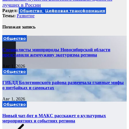
по
лучших в России
записям
Раздел:
Общество
Цифровая трансформация
Темы:
Развитие
Похожая запись
Общество
Специалисты минприроды Новосибирской области
представили жемчужину экотуризма региона
Авг 1, 2026
Общество
ГИБДД Болотнинского района развенчала главные мифы
о питбайках и самокатах
Авг 1, 2026
Общество
Новый чат-бот в МАКС расскажет о культурных
мероприятиях и событиях региона