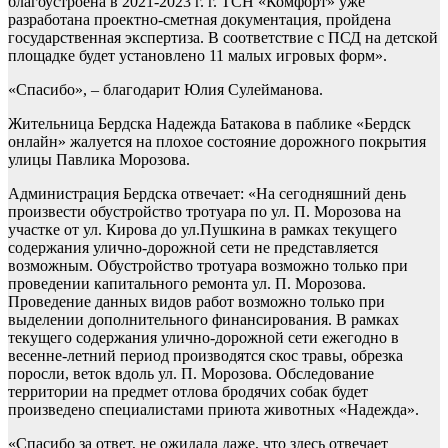
благоустроена в 2021-2023 г. г. ТСН «Комфорт» уже
разработана проектно-сметная документация, пройдена
государственная экспертиза. В соответствие с ПСД на детской
площадке будет установлено 11 малых игровых форм».
«Спасибо», – благодарит Юлия Сулейманова.
Жительница Бердска Надежда Батакова в паблике «Бердск
онлайн» жалуется на плохое состояние дорожного покрытия
улицы Павлика Морозова.
Администрация Бердска отвечает: «На сегодняшний день
произвести обустройство тротуара по ул. П. Морозова на
участке от ул. Кирова до ул.Пушкина в рамках текущего
содержания улично-дорожной сети не представляется
возможным. Обустройство тротуара возможно только при
проведении капитального ремонта ул. П. Морозова.
Проведение данных видов работ возможно только при
выделении дополнительного финансирования. В рамках
текущего содержания улично-дорожной сети ежегодно в
весенне-летний период производятся скос травы, обрезка
поросли, веток вдоль ул. П. Морозова. Обследование
территории на предмет отлова бродячих собак будет
произведено специалистами приюта животных «Надежда».
«Спасибо за ответ, не ожидала даже, что здесь отвечает