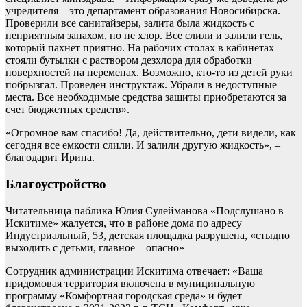
учредителя – это департамент образования Новосибирска.
Проверили все санитайзеры, залита была жидкость с
неприятным запахом, но не хлор. Все слили и залили гель,
который пахнет приятно. На рабочих столах в кабинетах
стояли бутылки с раствором дезхлора для обработки
поверхностей на переменах. Возможно, кто-то из детей руки
побрызгал. Проведен инструктаж. Убрали в недоступные
места. Все необходимые средства защиты приобретаются за
счет бюджетных средств».
«Огромное вам спасибо! Да, действительно, дети видели, как
сегодня все емкости слили. И залили другую жидкость», –
благодарит Ирина.
Благоустройство
Читательница паблика Юлия Сулейманова «Подслушано в
Искитиме» жалуется, что в районе дома по адресу
Индустриальный, 53, детская площадка разрушена, «стыдно
выходить с детьми, главное – опасно»
Сотрудник администрации Искитима отвечает: «Ваша
придомовая территория включена в муниципальную
программу «Комфортная городская среда» и будет