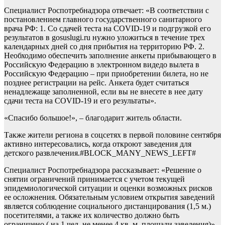
Специалист Роспотребнадзора отвечает: «В соответствии с
постановлением главного государственного санитарного
врача РФ: 1. Со сдачей теста на COVID-19 и подгрузкой его
результатов в gosuslugi.ru нужно уложиться в течение трех
календарных дней со дня прибытия на территорию РФ. 2.
Необходимо обеспечить заполнение анкеты прибывающего в
Российскую Федерацию в электронном видедо вылета в
Российскую Федерацию – при приобретении билета, но не
позднее регистрации на рейс. Анкета будет считаться
ненадлежаще заполненной, если вы не внесете в нее дату
сдачи теста на COVID-19 и его результаты».
«Спасибо большое!», – благодарит житель области.
Также жители региона в соцсетях в первой половине сентября
активно интересовались, когда откроют заведения для
детского развлечения.#BLOCK_MANY_NEWS_LEFT#
Специалист Роспотребнадзора рассказывает: «Решение о
снятии ограничений принимается с учетом текущей
эпидемиологической ситуации и оценки возможных рисков
ее осложнения. Обязательным условием открытия заведений
является соблюдение социального дистанцирования (1,5 м.)
посетителями, а также их количество должно быть
ограничено ( на 1 чел. не менее 4 кв. м. площади заведения)».