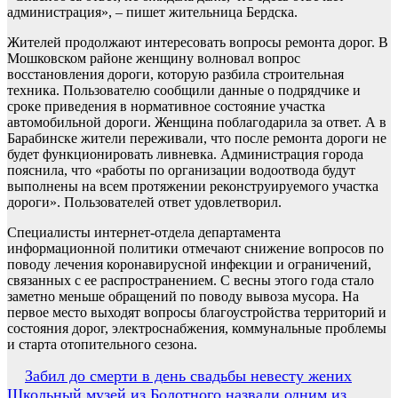
администрация», – пишет жительница Бердска.
Жителей продолжают интересовать вопросы ремонта дорог. В
Мошковском районе женщину волновал вопрос
восстановления дороги, которую разбила строительная
техника. Пользователю сообщили данные о подрядчике и
сроке приведения в нормативное состояние участка
автомобильной дороги. Женщина поблагодарила за ответ. А в
Барабинске жители переживали, что после ремонта дороги не
будет функционировать ливневка. Администрация города
пояснила, что «работы по организации водоотвода будут
выполнены на всем протяжении реконструируемого участка
дороги». Пользователей ответ удовлетворил.
Специалисты интернет-отдела департамента
информационной политики отмечают снижение вопросов по
поводу лечения коронавирусной инфекции и ограничений,
связанных с ее распространением. С весны этого года стало
заметно меньше обращений по поводу вывоза мусора. На
первое место выходят вопросы благоустройства территорий и
состояния дорог, электроснабжения, коммунальные проблемы
и старта отопительного сезона.
Навигация
Забил до смерти в день свадьбы невесту жених
Школьный музей из Болотного назвали одним из