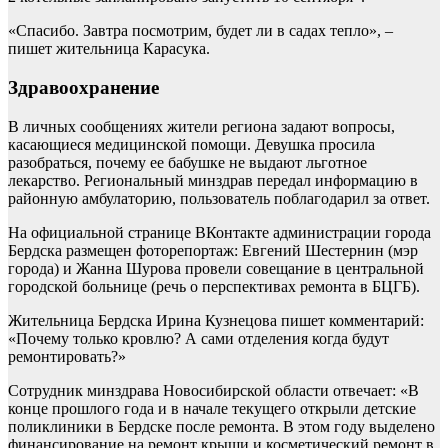
«Спасибо. Завтра посмотрим, будет ли в садах тепло», –
пишет жительница Карасука.
Здравоохранение
В личных сообщениях жители региона задают вопросы,
касающиеся медицинской помощи. Девушка просила
разобраться, почему ее бабушке не выдают льготное
лекарство. Региональный минздрав передал информацию в
районную амбулаторию, пользователь поблагодарил за ответ.
На официальной странице ВКонтакте администрации города
Бердска размещен фоторепортаж: Евгений Шестернин (мэр
города) и Жанна Шурова провели совещание в центральной
городской больнице (речь о перспективах ремонта в БЦГБ).
Жительница Бердска Ирина Кузнецова пишет комментарий:
«Почему только кровлю? А сами отделения когда будут
ремонтировать?»
Сотрудник минздрава Новосибирской области отвечает: «В
конце прошлого года и в начале текущего открыли детские
поликлиники в Бердске после ремонта. В этом году выделено
финансирование на ремонт крыши и косметический ремонт в