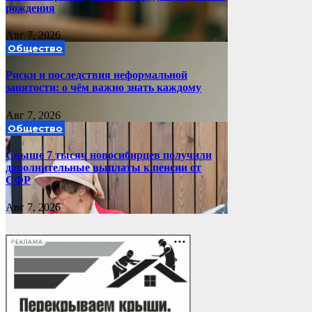
рождения
Авг 7, 2026
Общество
Риски и последствия неформальной
занятости: о чём важно знать каждому
Авг 7, 2026
Общество
Свыше 7 тысяч новосибирцев получили
дополнительные выплаты к пенсии от
СФР
Авг 7, 2026
РЕКЛАМА