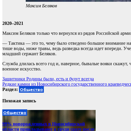
Максим Беляков
2020–2021
Максим Беляков только что вернулся из рядов Российской арми
— Тактика — это то, чему было отведено большое внимание на
тише воды, ниже травы, ведь разведка всегда идет впереди. Уче
младший сержант Беляков.
Служба длилась всего год и, наверное, бывалые вояки скажут, ч
военное искусство.
Навигация
Защитники Родины были, есть и будут всегда
Редкие камни из Новосибирского государственного краеведчес
по
Раздел:
Общество
записям
Похожая запись
Общество
99% новорожденных в Новосибирской
области прикладывают к груди сразу после