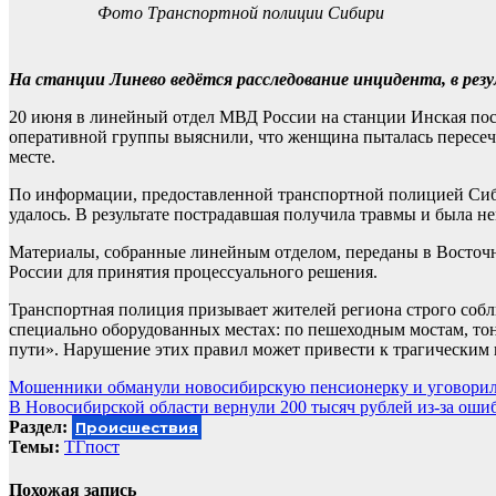
Фото Транспортной полиции Сибири
На станции Линево ведётся расследование инцидента, в ре
20 июня в линейный отдел МВД России на станции Инская пос
оперативной группы выяснили, что женщина пыталась перес
месте.
По информации, предоставленной транспортной полицией Сиб
удалось. В результате пострадавшая получила травмы и была н
Материалы, собранные линейным отделом, переданы в Восточн
России для принятия процессуального решения.
Транспортная полиция призывает жителей региона строго собл
специально оборудованных местах: по пешеходным мостам, тонн
пути». Нарушение этих правил может привести к трагическим 
Навигация
Мошенники обманули новосибирскую пенсионерку и уговорили
В Новосибирской области вернули 200 тысяч рублей из-за оши
по
Раздел:
Происшествия
записям
Темы:
ТГпост
Похожая запись