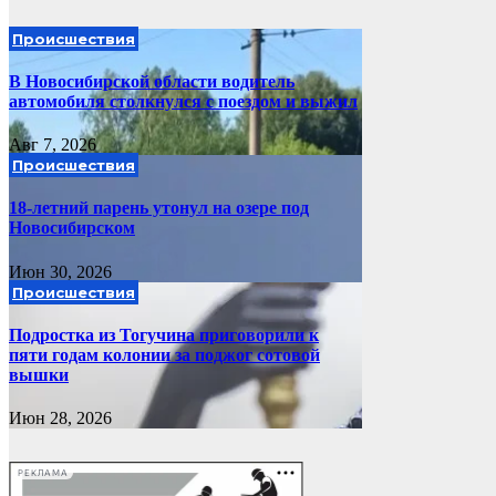
Происшествия
В Новосибирской области водитель
автомобиля столкнулся с поездом и выжил
Авг 7, 2026
Происшествия
18-летний парень утонул на озере под
Новосибирском
Июн 30, 2026
Происшествия
Подростка из Тогучина приговорили к
пяти годам колонии за поджог сотовой
вышки
Июн 28, 2026
РЕКЛАМА