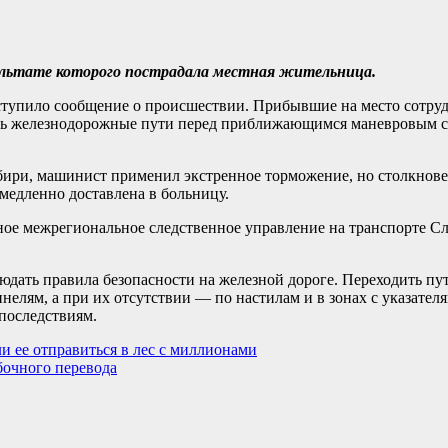
зультате которого пострадала местная жительница.
тупило сообщение о происшествии. Прибывшие на место сотруд
ечь железнодорожные пути перед приближающимся маневровым 
ири, машинист применил экстренное торможение, но столкнове
емедленно доставлена в больницу.
ое межрегиональное следственное управление на транспорте Сл
юдать правила безопасности на железной дороге. Переходить пу
елям, а при их отсутствии — по настилам и в зонах с указател
последствиям.
 ее отправиться в лес с миллионами
бочного перевода