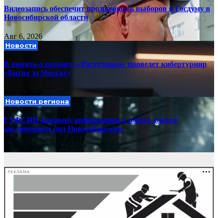
Видеозапись обеспечит прозрачность выборов в Госдуму в
Новосибирской области
Авг 6, 2026
Новости
В память о подвиге: «Ростелеком» проведет кибертурнир
«Битва за Москву»
Авг 6, 2026
Новости региона
ГУФСИН опроверг информацию о побеге девяти
заключенных под Новосибирском
Авг 5, 2026
РЕКЛАМА