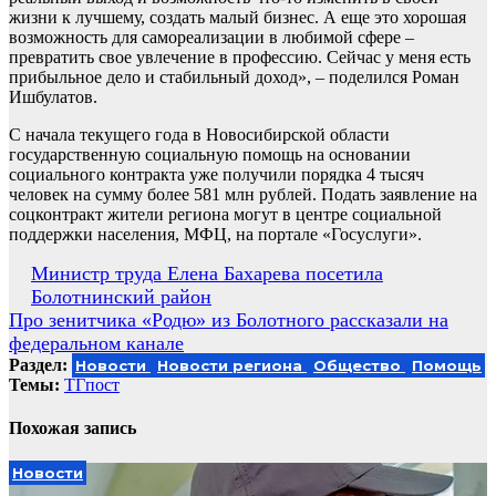
жизни к лучшему, создать малый бизнес. А еще это хорошая
возможность для самореализации в любимой сфере –
превратить свое увлечение в профессию. Сейчас у меня есть
прибыльное дело и стабильный доход», – поделился Роман
Ишбулатов.
С начала текущего года в Новосибирской области
государственную социальную помощь на основании
социального контракта уже получили порядка 4 тысяч
человек на сумму более 581 млн рублей. Подать заявление на
соцконтракт жители региона могут в центре социальной
поддержки населения, МФЦ, на портале «Госуслуги».
Навигация
Министр труда Елена Бахарева посетила
Болотнинский район
по
Про зенитчика «Родю» из Болотного рассказали на
записям
федеральном канале
Раздел:
Новости
Новости региона
Общество
Помощь
Темы:
ТГпост
Похожая запись
Новости