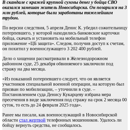
В скандале с кражей крупной суммы денег у бойца СВО
оказался замешан житель Новосибирска. Он позарился на 3
млн рублей, которые были заработаны тяжелейшим
трудом.
По версии следствия, 5 апреля Денис К. убедил сожительницу
потерпевшего, у которой находились банковские карточки
бойца, скачать и установить на мобильный телефон
приложение «ЦБ защита». Следом, получив доступ к счетам,
он похитил у военнослужащего 3 202 400 рублей.
Дело о хищении рассматривали в Железнодорожном
районном суде, 25 декабря обвиняемого заключили под
стражу на два месяца.
«Из показаний потерпевшего следует, что он является
участников специальной военной операции, на которую был
призван по мобилизации, – уточнили в суде. –
Постановлением суда Денису Кукарцеву избрана мера
пресечения в виде заключения под стражу на срок 2 месяца 00
суток, то есть до 24 февраля 2025 года».
Ранее мы писали, как военнослужащий в Новосибирской
области
стал жертвой
телефонных мошенников. Удалось ли
бойцу вернуть средства, не сообщалось.