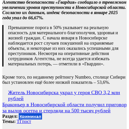
Агентство безопасности «Гвардия» сообщило о тревожном
увеличении уровня преступности в Новосибирской области.
Согласно их данным, индекс безопасности в январе 2025
года упал до 66,67%.
Превышение порога в 50% указывает на реальную
опасность для материального благополучия, здоровья и
жизней граждан. С начала января в Новосибирске
наблюдается рост случаев покушений на охраняемые
объекты, и некоторые из них оказались успешными для
преступников. Несмотря на оперативные действия
сотрудников Агентства, не всегда удается избежать
материальных потерь, — отметили в «Гвардии».
Кроме того, по недавнему рейтингу Numbeo, столице Сибири
был установлен ещё более низкий показатель – 53,6%.
Навигация
Житель Новосибирска украл у героя СВО 3,2 млн
рублей
по
Браконьер в Новосибирской области получил приговор
записям
за вылов осетра и стерляди на 500 тысяч рублей
Раздел:
Криминал
Темы:
ТГпост