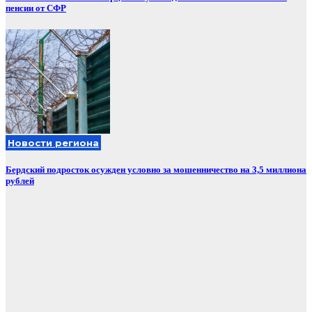
пенсии от СФР
Новости региона
Бердский подросток осужден условно за мошенничество на 3,5 миллиона
рублей