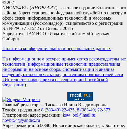
© 2021
NNOV54.RU (
ННОВ54.РУ)
- сетевое издание Болотнинского
района. Зарегистрировано Федеральной службой по надзору в
сфере связи, информационных технологий и массовых
коммуникаций (Роскомнадзор), свидетельство о регистрации
Эл № ФС77-81542 от 16 июля 2021г.
Учредитель ГАУ НСО «Издательский дом «Советская
Сибирь».
Политика конфиденциальности персональных данных
На информационном ресурсе применяются рекомендательные
технологии (информационные технологии предоставления
информации на основе сбора, систематизации и анализа
сведений, относящихся к предпочтениям пользователей сети
«Интернет», находящихся на территории Российской
Федерации).
Главный редактор — Таскаева Ирина Владимировна
Телефон редакции:
8 (383-49) 22-435
,
8 (383-49) 22-373
Электронной адрес редакции:
ksw_bol@mail.ru
,
novbr54@yandex.ru
Адрес редакции: 633340, Новосибирская область, г. Болотное,