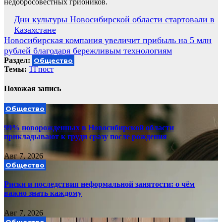
недобросовестных грибников.
Навигация
Дни культуры Новосибирской области стартовали в
Казахстане
по
Новосибирская компания увеличит прибыль на 5 млн
записям
рублей благодаря бережливым технологиям
Раздел:
Общество
Темы:
ТГпост
Похожая запись
Общество
99% новорожденных в Новосибирской области
прикладывают к груди сразу после рождения
Авг 7, 2026
Общество
Риски и последствия неформальной занятости: о чём
важно знать каждому
Авг 7, 2026
Общество