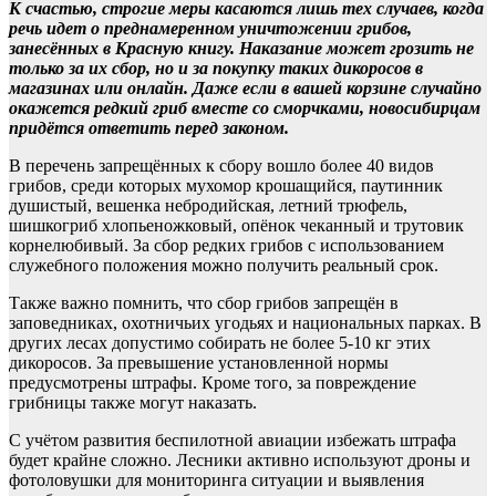
К счастью, строгие меры касаются лишь тех случаев, когда
речь идет о преднамеренном уничтожении грибов,
занесённых в Красную книгу. Наказание может грозить не
только за их сбор, но и за покупку таких дикоросов в
магазинах или онлайн. Даже если в вашей корзине случайно
окажется редкий гриб вместе со сморчками, новосибирцам
придётся ответить перед законом.
В перечень запрещённых к сбору вошло более 40 видов
грибов, среди которых мухомор крошащийся, паутинник
душистый, вешенка небродийская, летний трюфель,
шишкогриб хлопьеножковый, опёнок чеканный и трутовик
корнелюбивый. За сбор редких грибов с использованием
служебного положения можно получить реальный срок.
Также важно помнить, что сбор грибов запрещён в
заповедниках, охотничьих угодьях и национальных парках. В
других лесах допустимо собирать не более 5-10 кг этих
дикоросов. За превышение установленной нормы
предусмотрены штрафы. Кроме того, за повреждение
грибницы также могут наказать.
С учётом развития беспилотной авиации избежать штрафа
будет крайне сложно. Лесники активно используют дроны и
фотоловушки для мониторинга ситуации и выявления