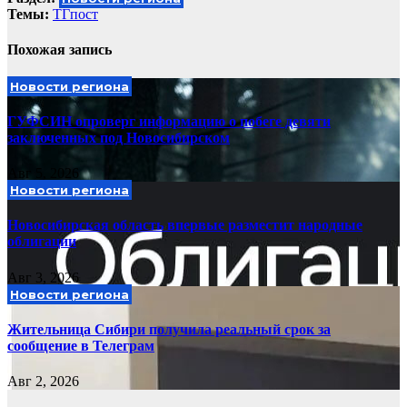
Темы:
ТГпост
Похожая запись
Новости региона
ГУФСИН опроверг информацию о побеге девяти
заключенных под Новосибирском
Авг 5, 2026
Новости региона
Новосибирская область впервые разместит народные
облигации
Авг 3, 2026
Новости региона
Жительница Сибири получила реальный срок за
сообщение в Телеграм
Авг 2, 2026