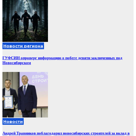
Новости региона
ГУФСИН опроверг информацию о побеге девяти заключенных под
Новосибирском
Новости
Андрей Травников поблагодарил новосибирских строителей за вклад в