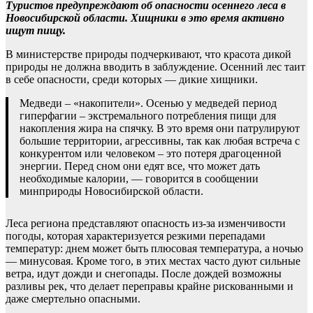
Туристов предупреждают об опасности осеннего леса в
Новосибирской области. Хищники в это время активно
ищут пищу.
В министерстве природы подчеркивают, что красота дикой
природы не должна вводить в заблуждение. Осенний лес таит
в себе опасности, среди которых — дикие хищники.
Медведи – «накопители». Осенью у медведей период
гиперфагии – экстремального потребления пищи для
накопления жира на спячку. В это время они патрулируют
большие территории, агрессивны, так как любая встреча с
конкурентом или человеком – это потеря драгоценной
энергии. Перед сном они едят все, что может дать
необходимые калории, — говорится в сообщении
минприроды Новосибирской области.
Леса региона представляют опасность из-за изменчивости
погоды, которая характеризуется резкими перепадами
температур: днем может быть плюсовая температура, а ночью
— минусовая. Кроме того, в этих местах часто дуют сильные
ветра, идут дожди и снегопады. После дождей возможны
разливы рек, что делает переправы крайне рискованными и
даже смертельно опасными.