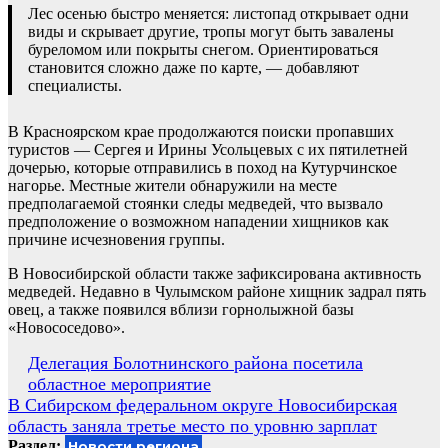
Лес осенью быстро меняется: листопад открывает одни
виды и скрывает другие, тропы могут быть завалены
буреломом или покрыты снегом. Ориентироваться
становится сложно даже по карте, — добавляют
специалисты.
В Красноярском крае продолжаются поиски пропавших
туристов — Сергея и Ирины Усольцевых с их пятилетней
дочерью, которые отправились в поход на Кутурчинское
нагорье. Местные жители обнаружили на месте
предполагаемой стоянки следы медведей, что вызвало
предположение о возможном нападении хищников как
причине исчезновения группы.
В Новосибирской области также зафиксирована активность
медведей. Недавно в Чулымском районе хищник задрал пять
овец, а также появился вблизи горнолыжной базы
«Новососедово».
Навигация
Делегация Болотнинского района посетила
областное мероприятие
по
В Сибирском федеральном округе Новосибирская
записям
область заняла третье место по уровню зарплат
Раздел:
Новости региона