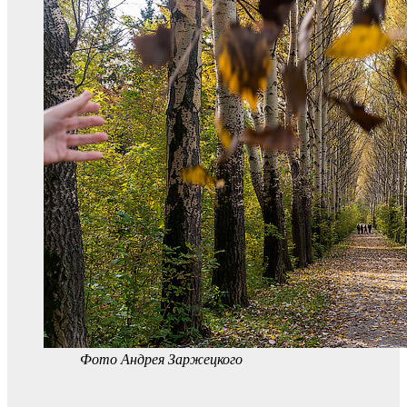
Фото Андрея Заржецкого