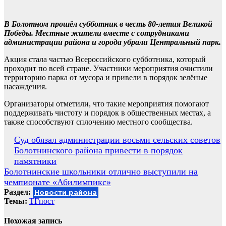
В Болотном прошёл субботник в честь 80-летия Великой
Победы. Местные жители вместе с сотрудниками
администрации района и города убрали Центральный парк.
Акция стала частью Всероссийского субботника, который
проходит по всей стране. Участники мероприятия очистили
территорию парка от мусора и привели в порядок зелёные
насаждения.
Организаторы отметили, что такие мероприятия помогают
поддерживать чистоту и порядок в общественных местах, а
также способствуют сплочению местного сообщества.
Навигация
Суд обязал администрации восьми сельских советов
Болотнинского района привести в порядок
по
памятники
записям
Болотнинские школьники отлично выступили на
чемпионате «Абилимпикс»
Раздел:
Новости района
Темы:
ТГпост
Похожая запись