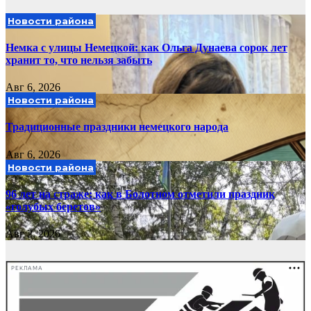
Новости района
Немка с улицы Немецкой: как Ольга Дунаева сорок лет
хранит то, что нельзя забыть
Авг 6, 2026
Новости района
Традиционные праздники немецкого народа
Авг 6, 2026
Новости района
96 лет на страже: как в Болотном отметили праздник
«голубых беретов»
Авг 2, 2026
РЕКЛАМА