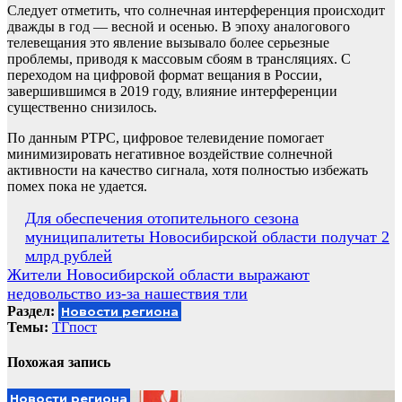
Следует отметить, что солнечная интерференция происходит
дважды в год — весной и осенью. В эпоху аналогового
телевещания это явление вызывало более серьезные
проблемы, приводя к массовым сбоям в трансляциях. С
переходом на цифровой формат вещания в России,
завершившимся в 2019 году, влияние интерференции
существенно снизилось.
По данным РТРС, цифровое телевидение помогает
минимизировать негативное воздействие солнечной
активности на качество сигнала, хотя полностью избежать
помех пока не удается.
Навигация
Для обеспечения отопительного сезона
муниципалитеты Новосибирской области получат 2
по
млрд рублей
записям
Жители Новосибирской области выражают
недовольство из-за нашествия тли
Раздел:
Новости региона
Темы:
ТГпост
Похожая запись
Новости региона