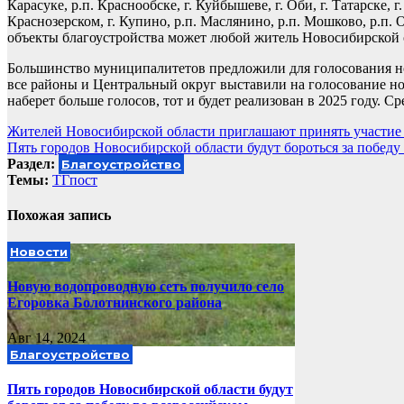
Карасуке, р.п. Краснообске, г. Куйбышеве, г. Оби, г. Татарске, г.
Краснозерском, г. Купино, р.п. Маслянино, р.п. Мошково, р.п. 
объекты благоустройства может любой житель Новосибирской о
Большинство муниципалитетов предложили для голосования но
все районы и Центральный округ выставили на голосование но
наберет больше голосов, тот и будет реализован в 2025 году. 
Навигация
Жителей Новосибирской области приглашают принять участие 
Пять городов Новосибирской области будут бороться за победу
по
Раздел:
Благоустройство
записям
Темы:
ТГпост
Похожая запись
Новости
Новую водопроводную сеть получило село
Егоровка Болотнинского района
Авг 14, 2024
Благоустройство
Пять городов Новосибирской области будут