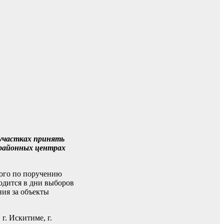
 участках принять
и районных центрах
мого по поручению
одится в дни выборов
ния за объекты
г. Искитиме, г.