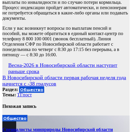
выплаты по инвалидности и по случаю потери кормильца.
Процесс индексации пройдет автоматически, и пенсионерам
не потребуется обращаться в какие-либо органы или подавать
документы.
Если у вас возникнут вопросы по выплатам пенсий и
пособий, вы можете обратиться в единый контакт-центр по
телефону 8 800 100 0001 (звонок бесплатный). Линия
Отделения СФР по Новосибирской области работает с
понедельника по четверг с 8:30 до 17:15 без перерыва, а в
пятницу — с 8:30 до 16:00.
Навигация
Весна-2026 в Новосибирской области наступит
раньше срока
по
В Новосибирской области первая рабочая неделя года
записям
начнется с -38 градусов
Раздел:
Общество
Темы:
ТГпост
Похожая запись
Общество
Специалисты минприроды Новосибирской области