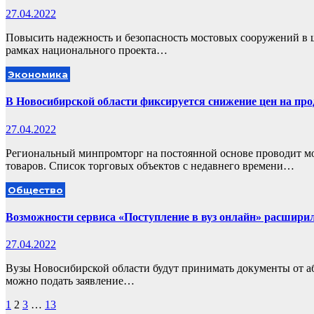
27.04.2022
Повысить надежность и безопасность мостовых сооружений в ш
рамках национального проекта…
Экономика
В Новосибирской области фиксируется снижение цен на пр
27.04.2022
Региональный минпромторг на постоянной основе проводит м
товаров. Список торговых объектов с недавнего времени…
Общество
Возможности сервиса «Поступление в вуз онлайн» расшири
27.04.2022
Вузы Новосибирской области будут принимать документы от аб
можно подать заявление…
Пагинация
1
2
3
…
13