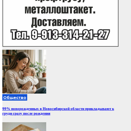
Общество
99% новорожденных в Новосибирской области прикладывают к
груди сразу после рождения