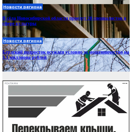
Авг 7, 2026
Новости региона
В сёла Новосибирской области приедут 20 специалистов в
сфере культуры
Авг 7, 2026
Новости региона
Бердский подросток осужден условно за мошенничество на
3,5 миллиона рублей
Авг 7, 2026
РЕКЛАМА