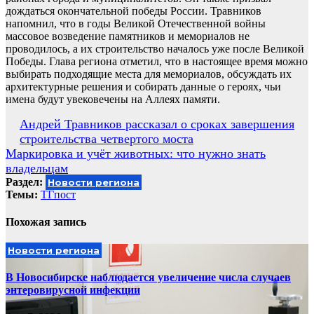
дождаться окончательной победы России. Травников
напомнил, что в годы Великой Отечественной войны
массовое возведение памятников и мемориалов не
проводилось, а их строительство началось уже после Великой
Победы. Глава региона отметил, что в настоящее время можно
выбирать подходящие места для мемориалов, обсуждать их
архитектурные решения и собирать данные о героях, чьи
имена будут увековечены на Аллеях памяти.
Навигация
Андрей Травников рассказал о сроках завершения
строительства четвертого моста
по
Маркировка и учёт животных: что нужно знать
записям
владельцам
Раздел:
Новости региона
Темы:
ТГпост
Похожая запись
Новости региона
В Новосибирске наблюдается увеличение числа случаев
энтеровирусной инфекции