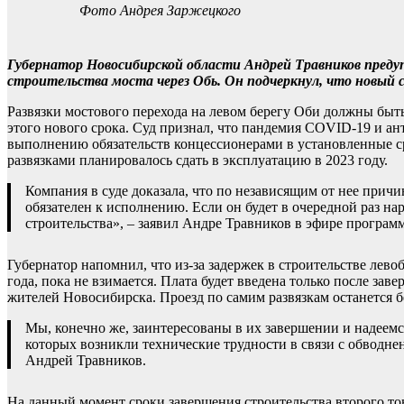
Фото Андрея Заржецкого
Губернатор Новосибирской области Андрей Травников преду
строительства моста через Обь. Он подчеркнул, что новый с
Развязки мостового перехода на левом берегу Оби должны быт
этого нового срока. Суд признал, что пандемия COVID-19 и 
выполнению обязательств концессионерами в установленные с
развязками планировалось сдать в эксплуатацию в 2023 году.
Компания в суде доказала, что по независящим от нее причи
обязателен к исполнению. Если он будет в очередной раз н
строительства», – заявил Андре Травников в эфире програ
Губернатор напомнил, что из-за задержек в строительстве лево
года, пока не взимается. Плата будет введена только после зав
жителей Новосибирска. Проезд по самим развязкам останется 
Мы, конечно же, заинтересованы в их завершении и надеемся
которых возникли технические трудности в связи с обводн
Андрей Травников.
На данный момент сроки завершения строительства второго т