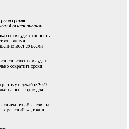
срыва сроков
ным для исполнения.
казали в суде законность
тствовавшими
ашению мост со всеми
креплен решением суда и
льно сократить сроки
ткрытому в декабре 2025
ельства невыгодно для
ючением тех объектов, на
ных решений, – уточнил
ыми.