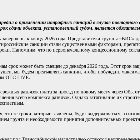
предил о применении штрафных санкций в случае повторного 
рок сдачи объекта, установленный судом, является обязатель
ь завершены к концу 2026 года. Представители группы «ВИС» до
антироссийские санкции стали существенными факторами, препя
роки. Напомним, что по первоначальному концессионному согл
нам срок может быть смещен до декабря 2026 года. Этот срок за
арушен, мы будем предъявлять санкции, чтобы побуждать максима
ммы ОТС LIVE.
бережных развязок плата за проезд по новому мосту через Обь, о
ершения всего комплекса развязок. Однако затягивание их строит
бесплатным.
, что те сроки, которые заявлены, будут выдерживаться, за искл
ением грунта и необходимости принятия дополнительных проект
оннеля под Транссибирской магистралью остаются неопределенн