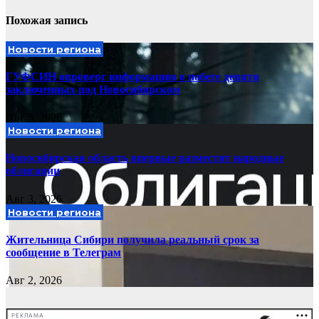
Похожая запись
Новости региона
ГУФСИН опроверг информацию о побеге девяти
заключенных под Новосибирском
Авг 5, 2026
Новости региона
Новосибирская область впервые разместит народные
облигации
Авг 3, 2026
Новости региона
Жительница Сибири получила реальный срок за
сообщение в Телеграм
Авг 2, 2026
РЕКЛАМА