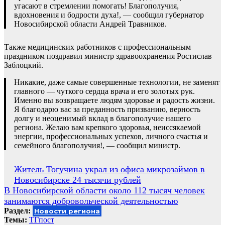
угасают в стремлении помогать! Благополучия,
вдохновения и бодрости духа!, — сообщил губернатор
Новосибирской области Андрей Травников.
Также медицинских работников с профессиональным
праздником поздравил министр здравоохранения Ростислав
Заблоцкий.
Никакие, даже самые совершенные технологии, не заменят
главного — чуткого сердца врача и его золотых рук.
Именно вы возвращаете людям здоровье и радость жизни.
Я благодарю вас за преданность призванию, верность
долгу и неоценимый вклад в благополучие нашего
региона. Желаю вам крепкого здоровья, неиссякаемой
энергии, профессиональных успехов, личного счастья и
семейного благополучия!, — сообщил министр.
Навигация
Житель Тогучина украл из офиса микрозаймов в
Новосибирске 24 тысячи рублей
по
В Новосибирской области около 112 тысяч человек
записям
занимаются добровольческой деятельностью
Раздел:
Новости региона
Темы:
ТГпост