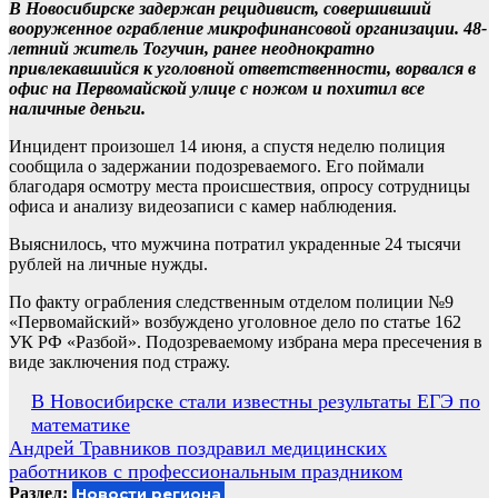
В Новосибирске задержан рецидивист, совершивший
вооруженное ограбление микрофинансовой организации. 48-
летний житель Тогучин, ранее неоднократно
привлекавшийся к уголовной ответственности, ворвался в
офис на Первомайской улице с ножом и похитил все
наличные деньги.
Инцидент произошел 14 июня, а спустя неделю полиция
сообщила о задержании подозреваемого. Его поймали
благодаря осмотру места происшествия, опросу сотрудницы
офиса и анализу видеозаписи с камер наблюдения.
Выяснилось, что мужчина потратил украденные 24 тысячи
рублей на личные нужды.
По факту ограбления следственным отделом полиции №9
«Первомайский» возбуждено уголовное дело по статье 162
УК РФ «Разбой». Подозреваемому избрана мера пресечения в
виде заключения под стражу.
Навигация
В Новосибирске стали известны результаты ЕГЭ по
математике
по
Андрей Травников поздравил медицинских
записям
работников с профессиональным праздником
Раздел:
Новости региона