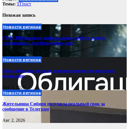
Темы:
ТГпост
Похожая запись
Новости региона
ГУФСИН опроверг информацию о побеге девяти
заключенных под Новосибирском
Авг 5, 2026
Новости региона
Новосибирская область впервые разместит народные
облигации
Авг 3, 2026
Новости региона
Жительница Сибири получила реальный срок за
сообщение в Телеграм
Авг 2, 2026