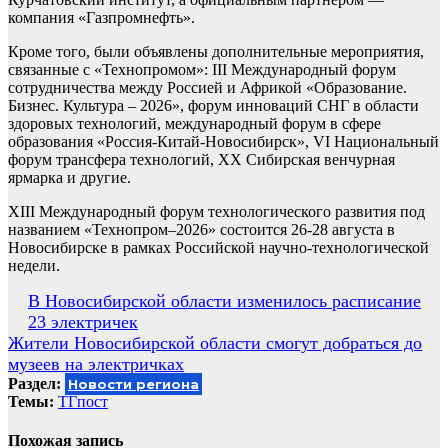
компания «Газпромнефть».
Кроме того, были объявлены дополнительные мероприятия,
связанные с «Технопромом»: III Международный форум
сотрудничества между Россией и Африкой «Образование.
Бизнес. Культура – 2026», форум инноваций СНГ в области
здоровых технологий, международный форум в сфере
образования «Россия-Китай-Новосибирск», VI Национальный
форум трансфера технологий, XX Сибирская венчурная
ярмарка и другие.
XIII Международный форум технологического развития под
названием «Технопром–2026» состоится 26-28 августа в
Новосибирске в рамках Российской научно-технологической
недели.
Навигация
В Новосибирской области изменилось расписание
23 электричек
по
Жители Новосибирской области смогут добраться до
записям
музеев на электричках
Раздел:
Новости региона
Темы:
ТГпост
Похожая запись