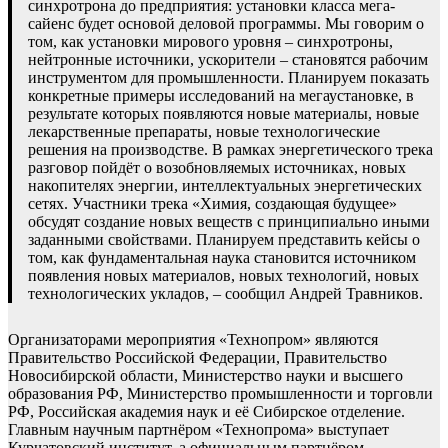
синхротрона до предприятия: установки класса мега-
сайенс будет основой деловой программы. Мы говорим о
том, как установки мирового уровня – синхротроны,
нейтронные источники, ускорители – становятся рабочим
инструментом для промышленности. Планируем показать
конкретные примеры исследований на мегаустановке, в
результате которых появляются новые материалы, новые
лекарственные препараты, новые технологические
решения на производстве. В рамках энергетического трека
разговор пойдёт о возобновляемых источниках, новых
накопителях энергии, интеллектуальных энергетических
сетях. Участники трека «Химия, создающая будущее»
обсудят создание новых веществ с принципиально иными
заданными свойствами. Планируем представить кейсы о
том, как фундаментальная наука становится источником
появления новых материалов, новых технологий, новых
технологических укладов, – сообщил Андрей Травников.
Организаторами мероприятия «Технопром» являются
Правительство Российской Федерации, Правительство
Новосибирской области, Министерство науки и высшего
образования РФ, Министерство промышленности и торговли
РФ, Российская академия наук и её Сибирское отделение.
Главным научным партнёром «Технопрома» выступает
Курчатовский институт, а официальным партнёром —