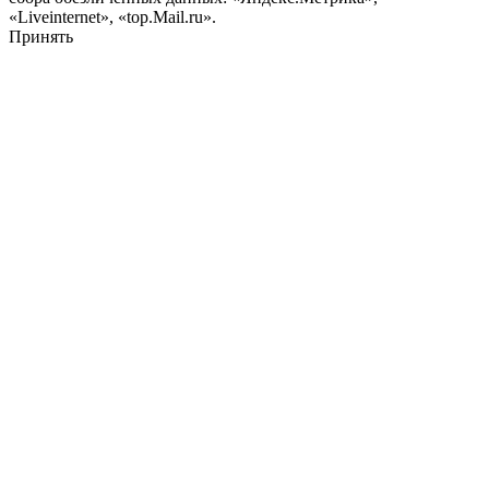
«Liveinternet», «top.Mail.ru».
Принять