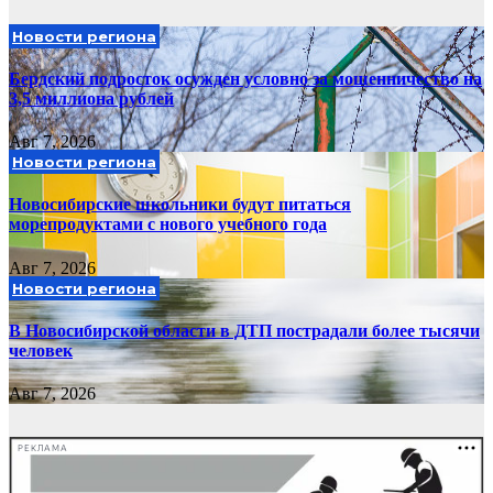
Новости региона
Бердский подросток осужден условно за мошенничество на
3,5 миллиона рублей
Авг 7, 2026
Новости региона
Новосибирские школьники будут питаться
морепродуктами с нового учебного года
Авг 7, 2026
Новости региона
В Новосибирской области в ДТП пострадали более тысячи
человек
Авг 7, 2026
РЕКЛАМА