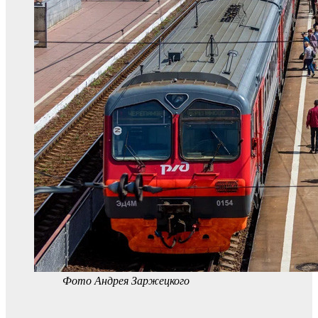
Фото Андрея Заржецкого