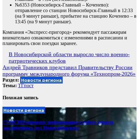
№6353 (Новосибирск-Главный – Коченево):
отправление со станции Новосибирск-Главный в 12:33
(на 9 минут раньше), прибытие на станцию Коченево – в
13:45 (на 9 минут раньше).
Компания «Экспресс-пригород» рекомендует пассажирам
внимательно ознакомиться с изменениями в расписании и
планировать свои поездки заранее.
Навигация
В Новосибирской области выросло число военно-
патриотических клубов
по
Андрей Травников представил Правительству России
записям
программу международного форума «Технопром-2026»
Раздел:
Новости региона
Темы:
ТГпост
Похожая запись
Новости региона
ГУФСИН опроверг информацию о побеге девяти
заключенных под Новосибирском