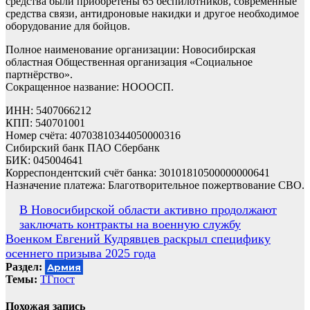
средства были приобретены 65 беспилотников, современные
средства связи, антидроновые накидки и другое необходимое
оборудование для бойцов.
Полное наименование организации: Новосибирская
областная Общественная организация «Социальное
партнёрство».
Сокращенное название: НОООСП.
ИНН: 5407066212
КПП: 540701001
Номер счёта: 40703810344050000316
Сибирский банк ПАО Сбербанк
БИК: 045004641
Корреспондентский счёт банка: 30101810500000000641
Назначение платежа: Благотворительное пожертвование СВО.
Навигация
В Новосибирской области активно продолжают
заключать контракты на военную службу
по
Военком Евгений Кудрявцев раскрыл специфику
записям
осеннего призыва 2025 года
Раздел:
Армия
Темы:
ТГпост
Похожая запись