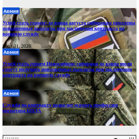
Армия
Успей стать героем: до конца августа сибирякам продлены
повышенные выплаты при заключении контракта на
военную службу
Июл 31, 2026
Армия
Успей стать героем Новосибири: сибиряки до конца июля
смогут получить повышенные выплаты при заключении
контракта на военную службу
Июл 2, 2026
Армия
Служба по контракту позволит освоить профессию
оператора БПЛА
Янв 15, 2026
РЕКЛАМА