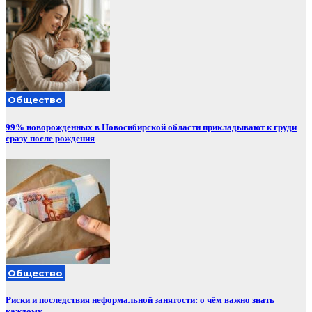
Общество
99% новорожденных в Новосибирской области прикладывают к груди
сразу после рождения
Общество
Риски и последствия неформальной занятости: о чём важно знать
каждому