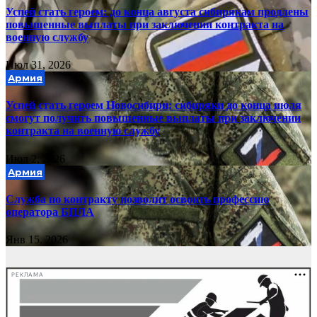
Успей стать героем: до конца августа сибирякам продлены
повышенные выплаты при заключении контракта на
военную службу
Июл 31, 2026
Армия
Успей стать героем Новосибири: сибиряки до конца июля
смогут получить повышенные выплаты при заключении
контракта на военную службу
Июл 2, 2026
Армия
Служба по контракту позволит освоить профессию
оператора БПЛА
Янв 15, 2026
РЕКЛАМА