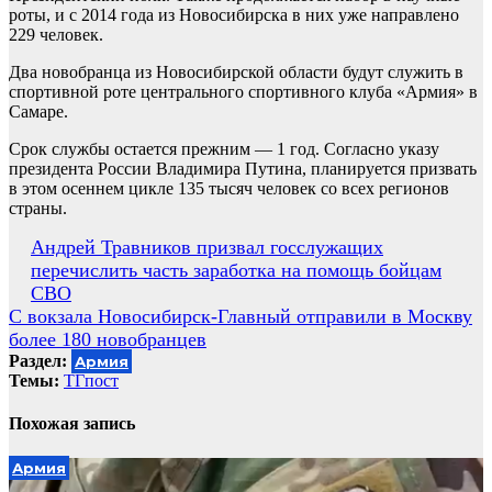
роты, и с 2014 года из Новосибирска в них уже направлено
229 человек.
Два новобранца из Новосибирской области будут служить в
спортивной роте центрального спортивного клуба «Армия» в
Самаре.
Срок службы остается прежним — 1 год. Согласно указу
президента России Владимира Путина, планируется призвать
в этом осеннем цикле 135 тысяч человек со всех регионов
страны.
Навигация
Андрей Травников призвал госслужащих
перечислить часть заработка на помощь бойцам
по
СВО
записям
С вокзала Новосибирск-Главный отправили в Москву
более 180 новобранцев
Раздел:
Армия
Темы:
ТГпост
Похожая запись
Армия