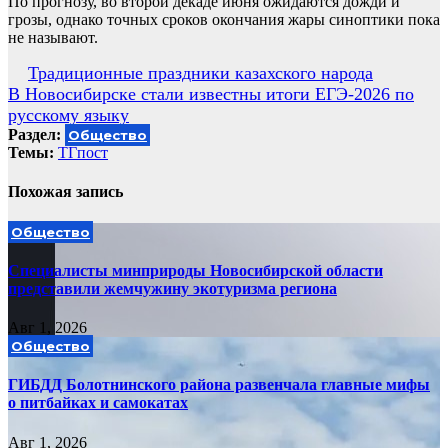
По прогнозу, во второй декаде июня ожидаются дожди и
грозы, однако точных сроков окончания жары синоптики пока
не называют.
Навигация
Традиционные праздники казахского народа
В Новосибирске стали известны итоги ЕГЭ-2026 по
по
русскому языку
записям
Раздел:
Общество
Темы:
ТГпост
Похожая запись
Общество
Специалисты минприроды Новосибирской области
представили жемчужину экотуризма региона
Авг 1, 2026
Общество
ГИБДД Болотнинского района развенчала главные мифы
о питбайках и самокатах
Авг 1, 2026