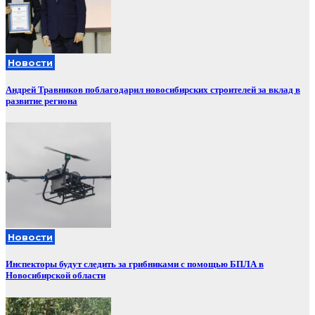
Новости
Андрей Травников поблагодарил новосибирских строителей за вклад в
развитие региона
Новости
Инспекторы будут следить за грибниками с помощью БПЛА в
Новосибирской области