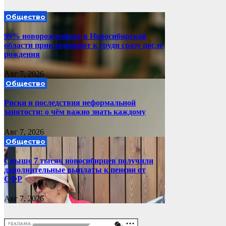
Общество
99% новорожденных в Новосибирской
области прикладывают к груди сразу после
рождения
Авг 7, 2026
Общество
Риски и последствия неформальной
занятости: о чём важно знать каждому
Авг 7, 2026
Общество
Свыше 7 тысяч новосибирцев получили
дополнительные выплаты к пенсии от
СФР
Авг 7, 2026
РЕКЛАМА