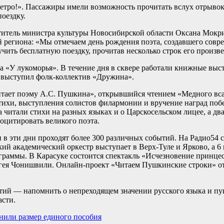
метро!». Пассажиры имели возможность прочитать вслух отрывок
оездку.
титель министра культуры Новосибирской области Оксана Мокри
й региона: «Мы отмечаем день рождения поэта, создавшего сов
чить бесплатную поездку, прочитав несколько строк его произв
а «У лукоморья». В течение дня в сквере работали книжные выс
а выступил фолк-коллектив «Дружина».
тает поэму А.С. Пушкина», открывшийся чтением «Медного вса
тихи, выступления солистов филармонии и вручение наград поб
читали стихи на разных языках и о Царскосельском лицее, а дв
цитировать великого поэта.
в эти дни проходят более 300 различных событий. На Радио54 с
ий академический оркестр выступает в Верх-Туле и Ярково, а 6
раммы. В Карасуке состоится спектакль «Исчезновение принцес
Сергея Чонишвили. Онлайн-проект «Читаем Пушкинские строки» 
тий — напомнить о непреходящем значении русского языка и пу
асти.
нили размер единого пособия