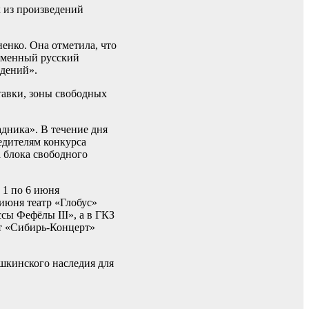
 из произведений
енко. Она отметила, что
ременный русский
едений».
тавки, зоны свободных
дника». В течение дня
едителям конкурса
а блока свободного
 1 по 6 июня
 июня театр «Глобус»
сы Фефёлы III», а в ГКЗ
от «Сибирь-Концерт»
шкинского наследия для