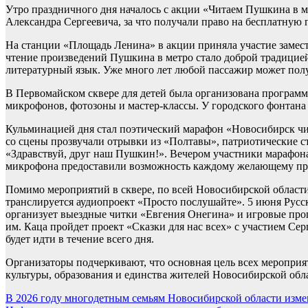
Утро праздничного дня началось с акции «Читаем Пушкина в 
Александра Сергеевича, за что получали право на бесплатную п
На станции «Площадь Ленина» в акции приняла участие замес
чтение произведений Пушкина в метро стало доброй традицие
литературный язык. Уже много лет любой пассажир может полу
В Первомайском сквере для детей была организована программ
микрофонов, фотозоны и мастер-классы. У городского фонтан
Кульминацией дня стал поэтический марафон «Новосибирск чи
со сцены прозвучали отрывки из «Полтавы», патриотические с
«Здравствуй, друг наш Пушкин!». Вечером участники марафона 
микрофона предоставили возможность каждому желающему про
Помимо мероприятий в сквере, по всей Новосибирской области 
транслируется аудиопроект «Просто послушайте». 5 июня Русск
организует выездные читки «Евгения Онегина» и игровые прог
им. Каца пройдет проект «Сказки для нас всех» с участием 
будет идти в течение всего дня.
Организаторы подчеркивают, что основная цель всех мероприя
культуры, образования и единства жителей Новосибирской обл
Навигация
В 2026 году многодетным семьям Новосибирской области изме