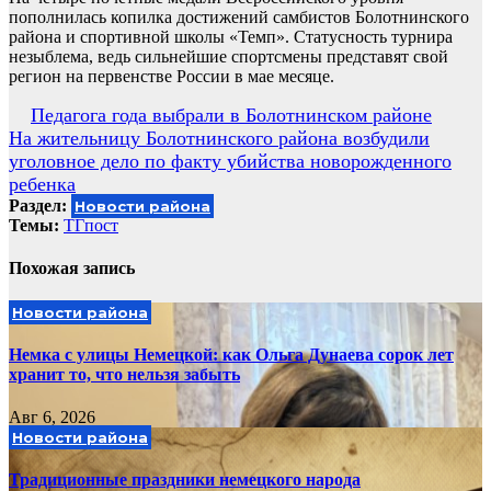
пополнилась копилка достижений самбистов Болотнинского
района и спортивной школы «Темп». Статусность турнира
незыблема, ведь сильнейшие спортсмены представят свой
регион на первенстве России в мае месяце.
Навигация
Педагога года выбрали в Болотнинском районе
На жительницу Болотнинского района возбудили
по
уголовное дело по факту убийства новорожденного
записям
ребенка
Раздел:
Новости района
Темы:
ТГпост
Похожая запись
Новости района
Немка с улицы Немецкой: как Ольга Дунаева сорок лет
хранит то, что нельзя забыть
Авг 6, 2026
Новости района
Традиционные праздники немецкого народа