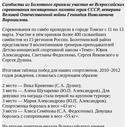
Самбисты из Болотного приняли участие во Всероссийских
соревнования посвященных памяти героя СССР, ветерана
Великой Отечественной войны Геннадия Николаевича
Ворошилова.
Соревнования по самбо проходили в городе Томске с 11 по 13
марта. Участие в нём приняли более 400 сильнейших
самбистов из 15 регионов России. Болотнинский район
представляли 9 воспитанников тренеров-преподавателей
Детско-юношеской спортивной школы «Темп»: Юрия
Александрова, Светланы Федосеенко, Сергея Янковского и
Сергея Дулина.
Итоговая таблица побед для наших спортсменов, 2010−2012
годов рождения, сложилась следующим образом:
2 место — Вика Кривенко (С.А. Дулин);
3 место — Алена Шухаренко (Ю.П. Александров). Для
девушки эта награда стала первой на крупном турнире;
3 место — Мария Александрова (Ю.П. Александров).
Спортсменка боролась в весе «43 кг»;
3 место — Алиса Семёнова (С.А. Федосеенко). Девушка
боролась с соперниками в весе «55 кг».
На четыре почетные медали Всероссийского уровня