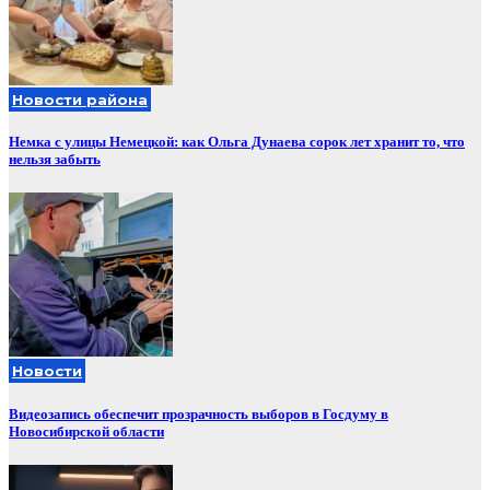
Новости района
Немка с улицы Немецкой: как Ольга Дунаева сорок лет хранит то, что
нельзя забыть
Новости
Видеозапись обеспечит прозрачность выборов в Госдуму в
Новосибирской области