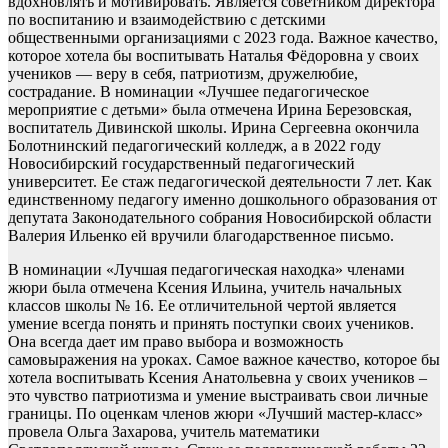
вдохновлять и мотивировать. Является советником директора
по воспитанию и взаимодействию с детскими
общественными организациями с 2023 года. Важное качество,
которое хотела бы воспитывать Наталья Фёдоровна у своих
учеников — веру в себя, патриотизм, дружелюбие,
сострадание. В номинации «Лучшее педагогическое
мероприятие с детьми» была отмечена Ирина Березовская,
воспитатель Дивинской школы. Ирина Сергеевна окончила
Болотнинский педагогический колледж, а в 2022 году
Новосибирский государственный педагогический
университет. Ее стаж педагогической деятельности 7 лет. Как
единственному педагогу именно дошкольного образования от
депутата Законодательного собрания Новосибирской области
Валерия Ильенко ей вручили благодарственное письмо.
В номинации «Лучшая педагогическая находка» членами
жюри была отмечена Ксения Ильина, учитель начальных
классов школы № 16. Ее отличительной чертой является
умение всегда понять и принять поступки своих учеников.
Она всегда дает им право выбора и возможность
самовыражения на уроках. Самое важное качество, которое бы
хотела воспитывать Ксения Анатольевна у своих учеников –
это чувство патриотизма и умение выстраивать свои личные
границы. По оценкам членов жюри «Лучший мастер-класс»
провела Ольга Захарова, учитель математики