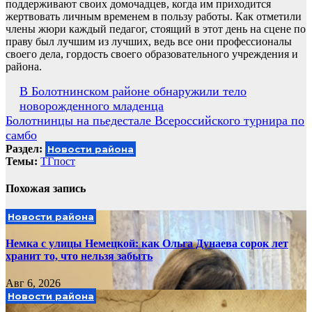
поддерживают своих домочадцев, когда им приходится
жертвовать личным временем в пользу работы. Как отметили
члены жюри каждый педагог, стоящий в этот день на сцене по
праву был лучшим из лучших, ведь все они профессионалы
своего дела, гордость своего образовательного учреждения и
района.
Навигация
В Болотнинском районе обнаружили тело
новорожденного младенца
по
Болотнинцы на пьедестале Всероссийского турнира по
записям
самбо
Раздел:
Новости района
Темы:
ТГпост
Похожая запись
Новости района
Немка с улицы Немецкой: как Ольга Дунаева сорок лет
хранит то, что нельзя забыть
Авг 6, 2026
Новости района