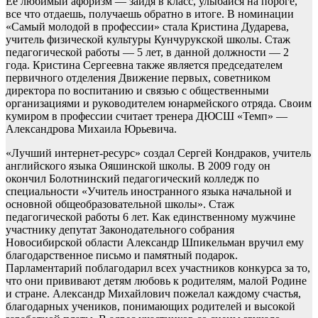
Ее любимый афоризм — зайдя в класс, улыбайся на пороге,
все что отдаешь, получаешь обратно в итоге. В номинации
«Самый молодой в профессии» стала Кристина Дударева,
учитель физической культуры Кунчурукской школы. Стаж
педагогической работы — 5 лет, в данной должности — 2
года. Кристина Сергеевна также является председателем
первичного отделения Движение первых, советником
директора по воспитанию и связью с общественными
организациями и руководителем юнармейского отряда. Своим
кумиром в профессии считает тренера ДЮСШ «Темп» —
Александрова Михаила Юрьевича.
«Лучший интернет-ресурс» создал Сергей Кондраков, учитель
английского языка Ояшинской школы. В 2009 году он
окончил Болотнинский педагогический колледж по
специальности «Учитель иностранного языка начальной и
основной общеобразовательной школы». Стаж
педагогической работы 6 лет. Как единственному мужчине
участнику депутат Законодательного собрания
Новосибирской области Александр Шпикельман вручил ему
благодарственное письмо и памятный подарок.
Парламентарий поблагодарил всех участников конкурса за то,
что они прививают детям любовь к родителям, малой Родине
и стране. Александр Михайлович пожелал каждому счастья,
благодарных учеников, понимающих родителей и высокой