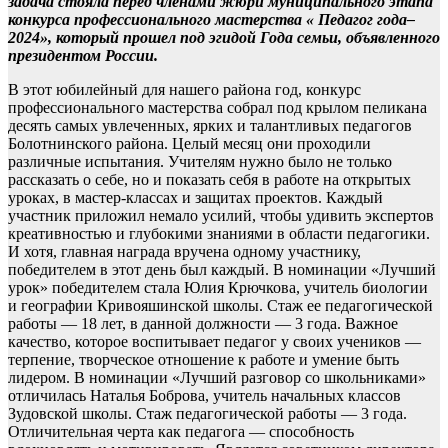
задача стояла перед членами жюри муниципального этапа
конкурса профессионального мастерства « Педагог года–
2024», который прошел под эгидой Года семьи, объявленного
президентом России.
В этот юбилейный для нашего района год, конкурс
профессионального мастерства собрал под крылом пеликана
десять самых увлеченных, ярких и талантливых педагогов
Болотнинского района. Целый месяц они проходили
различные испытания. Учителям нужно было не только
рассказать о себе, но и показать себя в работе на открытых
уроках, в мастер-классах и защитах проектов. Каждый
участник приложил немало усилий, чтобы удивить экспертов
креативностью и глубокими знаниями в области педагогики.
И хотя, главная награда вручена одному участнику,
победителем в этот день был каждый. В номинации «Лучший
урок» победителем стала Юлия Крючкова, учитель биологии
и географии Кривояшинской школы. Стаж ее педагогической
работы — 18 лет, в данной должности — 3 года. Важное
качество, которое воспитывает педагог у своих учеников —
терпение, творческое отношение к работе и умение быть
лидером. В номинации «Лучший разговор со школьниками»
отличилась Наталья Боброва, учитель начальных классов
Зудовской школы. Стаж педагогической работы — 3 года.
Отличительная черта как педагога — способность