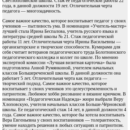
Светлополянской школы. Стаж ее педагогической работы 22
года, в данной должности 19 лет. Отличительная черта
педагога — многозадачность.
Самое важное качество, которое воспитывает педагог у своих
учеников — пытливость ума. В номинации «Учитель-мастер»
лучшей стала Ирина Беспалова, учитель русского языка и
литературы средней школы № 21. Стаж педагогической
работы 11 лет. Отличительная черта Ирины Васильевны —
организаторские и творческие способности. Кумирами для
себя считает ветеранов педагогического труда Болотнинского
педагогического колледжа и коллег по школе. По мнению
экспертной комиссии «Лучшая визитная карточка» была
подготовлена Анной Румянкиной, учителем начальных
классов Большереченской школы. В данной должности она
работает 5 лет. Отличительная черта как педагога —
творческий подход. Самое важное качество, которое
воспитывает у своих учеников это целеустремленность и
патриотизм. Любимое хобби рисование и вязание крючком. В
номинации «Педагогическая Надежда» жюри выбрали Веру
Хлоповскую, учителя начальных классов Больше-Чёрновской
школы. Ее педагогический стаж 14 лет, в данной должности 4
года. Самое важное качество, которое бы хотела воспитывать
Вера Евгеньевна у своих воспитанников — толерантность,
умение находить решения в любых ситуациях и патриотизм.