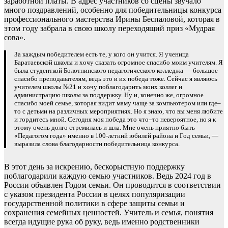
заработной платы. В адрес участников со сцены звучало
много поздравлений, особенно для победительницы конкурса
профессионального мастерства Ирины Беспаловой, которая в
этом году забрала в свою школу переходящий приз «Мудрая
сова».
За каждым победителем есть те, у кого он учится. Я ученица
Баратаевской школы и хочу сказать огромное спасибо моим учителям. Я
была студенткой Болотнинского педагогического колледжа — большое
спасибо преподавателям, ведь это и их победа тоже. Сейчас я являюсь
учителем школы №21 и хочу поблагодарить моих коллег и
администрацию школы за поддержку. Ну и, конечно же, огромное
спасибо моей семье, которая видит маму чаще за компьютером или где–
то с детьми на различных мероприятиях. Но я знаю, что вы меня любите
и гордитесь мной. Сегодня моя победа это что–то невероятное, но я к
этому очень долго стремилась и шла. Мне очень приятно быть
«Педагогом года» именно в 100-летний юбилей района и Год семьи, —
выразила слова благодарности победительница конкурса.
В этот день за искрению, бескорыстную поддержку
поблагодарили каждую семью участников. Ведь 2024 год в
России объявлен Годом семьи. Он проводится в соответствии
с указом президента России в целях популяризации
государственной политики в сфере защиты семьи и
сохранения семейных ценностей. Учитель и семья, понятия
всегда идущие рука об руку, ведь именно родственники