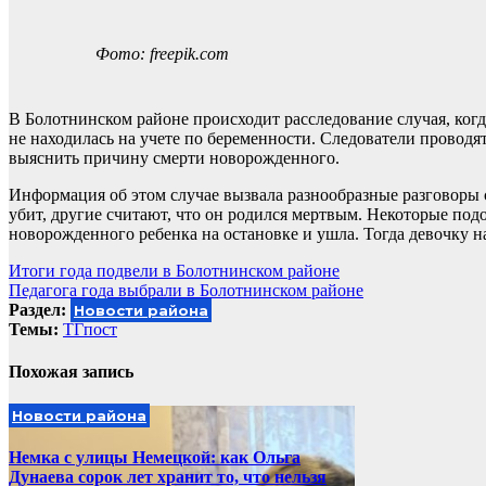
Фото: freepik.com
В Болотнинском районе происходит расследование случая, ког
не находилась на учете по беременности. Следователи проводя
выяснить причину смерти новорожденного.
Информация об этом случае вызвала разнообразные разговоры
убит, другие считают, что он родился мертвым. Некоторые под
новорожденного ребенка на остановке и ушла. Тогда девочку 
Навигация
Итоги года подвели в Болотнинском районе
Педагога года выбрали в Болотнинском районе
по
Раздел:
Новости района
записям
Темы:
ТГпост
Похожая запись
Новости района
Немка с улицы Немецкой: как Ольга
Дунаева сорок лет хранит то, что нельзя