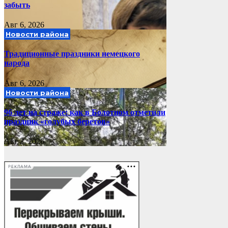
забыть
Авг 6, 2026
Новости района
Традиционные праздники немецкого
народа
Авг 6, 2026
Новости района
96 лет на страже: как в Болотном отметили
праздник «голубых беретов»
Авг 2, 2026
РЕКЛАМА