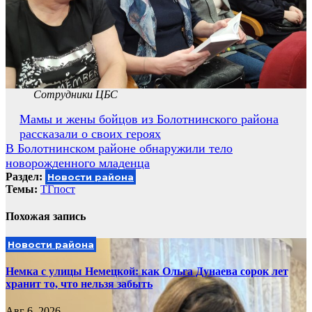
Сотрудники ЦБС
Навигация
Мамы и жены бойцов из Болотнинского района
рассказали о своих героях
по
В Болотнинском районе обнаружили тело
записям
новорожденного младенца
Раздел:
Новости района
Темы:
ТГпост
Похожая запись
Новости района
Немка с улицы Немецкой: как Ольга Дунаева сорок лет
хранит то, что нельзя забыть
Авг 6, 2026