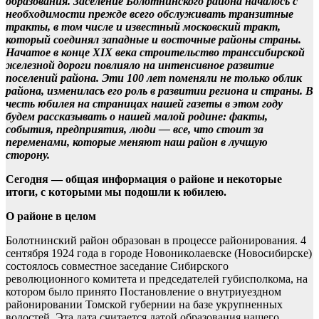
образования. Заселение Болотнинского района началось с
необходимости прежде всего обслуживать транзитные
тракты, в том числе и известный московский тракт,
который соединял западные и восточные районы страны.
Начатое в конце XIX века строительство транссибирской
железной дороги повлияло на интенсивное развитие
поселений района. Эти 100 лет поменяли не только облик
района, изменилась его роль в развитии региона и страны. В
честь юбилея на страницах нашей газеты в этом году
будем рассказывать о нашей малой родине: факты,
события, предприятия, люди — все, что стоит за
переменами, которые меняют наш район в лучшую
сторону.
Сегодня — общая информация о районе и некоторые
итоги, с которыми мы подошли к юбилею.
О районе в целом
Болотнинский район образован в процессе районирования. 4
сентября 1924 года в городе Новониколаевске (Новосибирске)
состоялось совместное заседание Сибирского
революционного комитета и председателей губисполкома, на
котором было принято Постановление о внутриуездном
районировании Томской губернии на базе укрупненных
волостей. Эта дата считается датой образования нашего