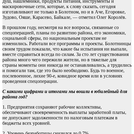
душ, нашлемники, продукты питания, инструменты и
маскировочные сети, которые, к слову сказать, сегодня
изготавливают не только в Болотном, но и в Аче, Егоровке,
Зудово, Ояше, Карасево, Байкале, — отметил Олег Королёв.
В прошлом году, несмотря на все вопросы, связанные со
спецоперацией, планы по развитию района, его экономики,
социальной сферы, по национальным проектам не
изменились. Работали все программы и проекты. Болотнинцы
своим трудом показали, что какие бы испытания ни выпали,
вместе справиться всегда по силам. За сто лет существования
района много чего пережили жители, но в тяжелые для
страны моменты они никогда не останавливались, а трудились
и помогали там, где это было необходимо. Будь то военное,
послевоенное, лихие 90-е, ковидное время или в условиях
проведения спецоперации.
С какими цифрами и итогами мы вошли в юбилейный для
района год?
1. Предприятия сохраняют рабочие коллективы,
обеспечивают своевременность выплаты заработной платы,
не допускают задолженности по налоговым платежам в
бюджеты всех уровней.
2. Уровень безработицы снизился до 0,7%.