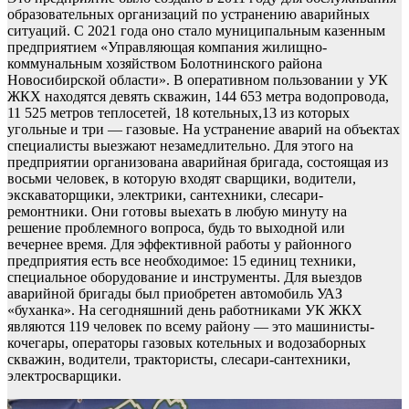
образовательных организаций по устранению аварийных
ситуаций. С 2021 года оно стало муниципальным казенным
предприятием «Управляющая компания жилищно-
коммунальным хозяйством Болотнинского района
Новосибирской области». В оперативном пользовании у УК
ЖКХ находятся девять скважин, 144 653 метра водопровода,
11 525 метров теплосетей, 18 котельных,13 из которых
угольные и три — газовые. На устранение аварий на объектах
специалисты выезжают незамедлительно. Для этого на
предприятии организована аварийная бригада, состоящая из
восьми человек, в которую входят сварщики, водители,
экскаваторщики, электрики, сантехники, слесари-
ремонтники. Они готовы выехать в любую минуту на
решение проблемного вопроса, будь то выходной или
вечернее время. Для эффективной работы у районного
предприятия есть все необходимое: 15 единиц техники,
специальное оборудование и инструменты. Для выездов
аварийной бригады был приобретен автомобиль УАЗ
«буханка». На сегодняшний день работниками УК ЖКХ
являются 119 человек по всему району — это машинисты-
кочегары, операторы газовых котельных и водозаборных
скважин, водители, трактористы, слесари-сантехники,
электросварщики.