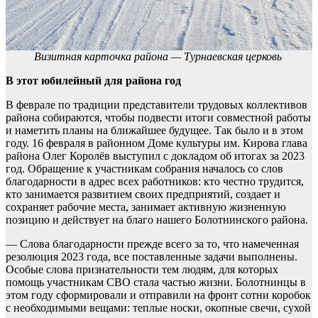
Визитная карточка района — Турнаевская церковь
В этот юбилейный для района год
В феврале по традиции представители трудовых коллективов
района собираются, чтобы подвести итоги совместной работы
и наметить планы на ближайшее будущее. Так было и в этом
году. 16 февраля в районном Доме культуры им. Кирова глава
района Олег Королёв выступил с докладом об итогах за 2023
год. Обращение к участникам собрания началось со слов
благодарности в адрес всех работников: кто честно трудится,
кто занимается развитием своих предприятий, создает и
сохраняет рабочие места, занимает активную жизненную
позицию и действует на благо нашего Болотнинского района.
— Слова благодарности прежде всего за то, что намеченная
резолюция 2023 года, все поставленные задачи выполнены.
Особые слова признательности тем людям, для которых
помощь участникам СВО стала частью жизни. Болотнинцы в
этом году сформировали и отправили на фронт сотни коробок
с необходимыми вещами: теплые носки, окопные свечи, сухой