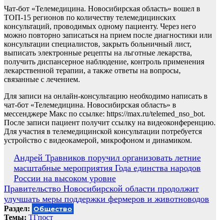
Чат-бот «Телемедицина. Новосибирская область» вошел в
ТОП-15 регионов по количеству телемедицинских
консультаций, проводимых одному пациенту. Через него
можно повторно записаться на прием после диагностики или
консультации специалистов, закрыть больничный лист,
выписать электронные рецепты на льготные лекарства,
получить диспансерное наблюдение, контроль применения
лекарственной терапии, а также ответы на вопросы,
связанные с лечением.
Для записи на онлайн-консультацию необходимо написать в
чат-бот «Телемедицина. Новосибирская область» в
мессенджере Макс по ссылке: https://max.ru/telemed_nso_bot.
После записи пациент получит ссылку на видеоконференцию.
Для участия в телемедицинской консультации потребуется
устройство с видеокамерой, микрофоном и динамиком.
Навигация
Андрей Травников поручил организовать летние
масштабные мероприятия Года единства народов
по
России на высоком уровне
записям
Правительство Новосибирской области продолжит
улучшать меры поддержки фермеров и животноводов
Раздел:
Общество
Темы:
ТГпост