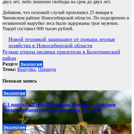
двух лет, либо лишение свободы на срок до двух лет.
Добавим, что похожий случай произошел 25 января в
Чановском районе Новосибирской области. По подозрению в
незаконной вырубке леса были задержаны трое мужчин.
Ущерб составил 900 тысяч рублей.
Навигация
Новой техникой защищают от пожара лесные
хозяйства в Новосибирской области
по
Редкие птицы овсянки прилетели в Болотнинский
записям
район
Раздел:
Экология
Темы:
Вырубка
,
Природа
Похожая запись
Экология
С 1 марта 2026 года владельцы земельных участков
обязаны избавиться от инвазивных растений
Фев 10, 2026
Экология