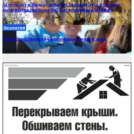
За семь лет в рамках акции «Сохраним лес» в регионе
было высажено более 800 тысяч хвойных деревьев
Окт 17, 2025
Экология
Волонтеры провели уборку поврежденной зоны
Сен 20, 2025
РЕКЛАМА