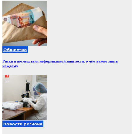
Общество
Риски и последствия неформальной занятости: о чём важно знать
каждому
Новости региона