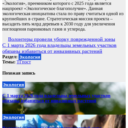
«Экология», преемником которого с 2025 года является
нацпроект «Экологическое благополучие». Данная
экологическая инициатива стала по праву считаться одной из
крупнейших в стране. Стратегическая миссия проекта –
высадить пять млрд деревьев к 2030 году для увеличения
поглощения парниковых газов и углерода.
Навигация
Волонтеры провели уборку поврежденной зоны
С 1 марта 2026 года владельцы земельных участков
по
обязаны избавиться от инвазивных растений
записям
Раздел:
Экология
Темы:
ТГпост
Похожая запись
Экология
С 1 марта 2026 года владельцы земельных участков
обязаны избавиться от инвазивных растений
Фев 10, 2026
Экология