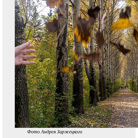
Фото Андрея Заржецкого