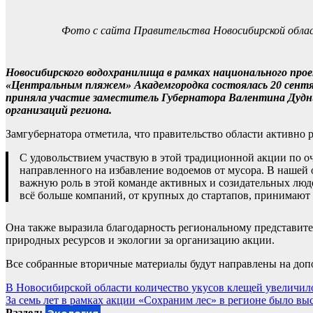
Фото с сайта Правительства Новосибирской обла
Новосибирского водохранилища в рамках национального прое
«Центральным пляжем» Академгородка состоялась 20 сентя
приняла участие заместитель Губернатора Валентина Дудн
организаций региона.
Замгубернатора отметила, что правительство области активно 
С удовольствием участвую в этой традиционной акции по оч
направленного на избавление водоемов от мусора. В нашей 
важную роль в этой команде активных и созидательных люде
всё больше компаний, от крупных до стартапов, принимают 
Она также выразила благодарность региональному представите
природных ресурсов и экологии за организацию акции.
Все собранные вторичные материалы будут направлены на до
Навигация
В Новосибирской области количество укусов клещей увеличило
За семь лет в рамках акции «Сохраним лес» в регионе было вы
по
Раздел: