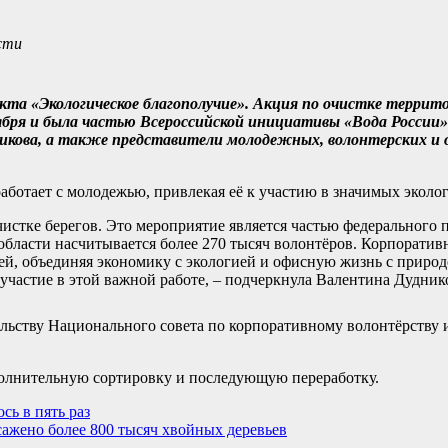
сти
кта «Экологическое благополучие». Акция по очистке террито
бря и была частью Всероссийской инициативы «Вода России»
икова, а также представители молодежных, волонтерских и
работает с молодежью, привлекая её к участию в значимых эколо
истке берегов. Это мероприятие является частью федерального 
области насчитывается более 270 тысяч волонтёров. Корпоратив
й, объединяя экономику с экологией и офисную жизнь с природ
участие в этой важной работе, – подчеркнула Валентина Дудник
льству Национального совета по корпоративному волонтёрству 
полнительную сортировку и последующую переработку.
сь в пять раз
сажено более 800 тысяч хвойных деревьев