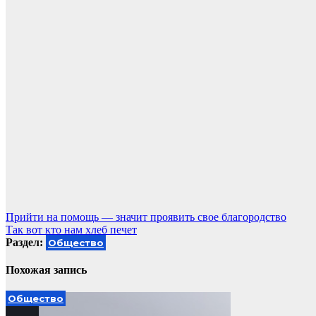
Навигация
Прийти на помощь — значит проявить свое благородство
Так вот кто нам хлеб печет
по
Раздел:
Общество
записям
Похожая запись
Общество