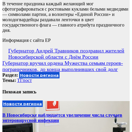
В течение праздника каждый желающий мог
сфотографироваться с ростовыми куклами белыми медведями
— символами партии, а волонтеры «Единой России» и
молодогвардейцы раздавали ленточки в цвет
государственного флага — главного атрибута праздничного
дня.
Информация с сайта ЕР
Навигация
Губернатор Андрей Травников поздравил жителей
Новосибирской области с Днём России
по
Губернатор вручил ордена Мужества семьям героев-
записям
пограничников, до конца выполнивших свой долг
Раздел:
Новости региона
Темы:
ТГпост
Похожая запись
Новости региона
В Новосибирске наблюдается увеличение числа случаев
энтеровирусной инфекции
Авг 7, 2026