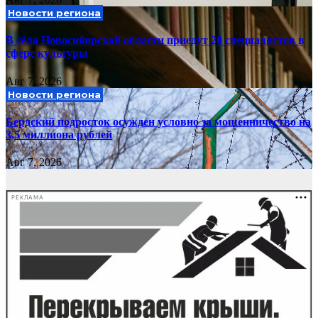
Новости региона
В сёла Новосибирской области приедут 20 специалистов в
сфере культуры
Авг 7, 2026
Новости региона
Бердский подросток осужден условно за мошенничество на
3,5 миллиона рублей
Авг 7, 2026
РЕКЛАМА