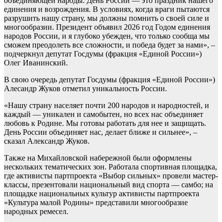
объединяющей народы. День России — это праздник нашего
единения и возрождения. В условиях, когда враги пытаются
разрушить нашу страну, мы должны помнить о своей силе и
многообразии. Президент объявил 2026 год Годом единения
народов России, и я глубоко убежден, что только сообща мы
сможем преодолеть все сложности, и победа будет за нами», –
подчеркнул депутат Госдумы (фракция «Единой России»)
Олег Иванинский.
В свою очередь депутат Госдумы (фракция «Единой России»)
Алесандр Жуков отметил уникальность России.
«Нашу страну населяет почти 200 народов и народностей, и
каждый — уникален и самобытен, но всех нас объединяет
любовь к Родине. Мы готовы работать для нее и защищать.
День России объединяет нас, делает ближе и сильнее», –
сказал Александр Жуков.
Также на Михайловской набережной были оформлены
нескольких тематических зон. Работала спортивная площадка,
где активисты партпроекта «Выбор сильных» провели мастер-
классы, презентовали национальный вид спорта — самбо; на
площадке национальных культур активисты партпроекта
«Культура малой Родины» представили многообразие
народных ремесел.