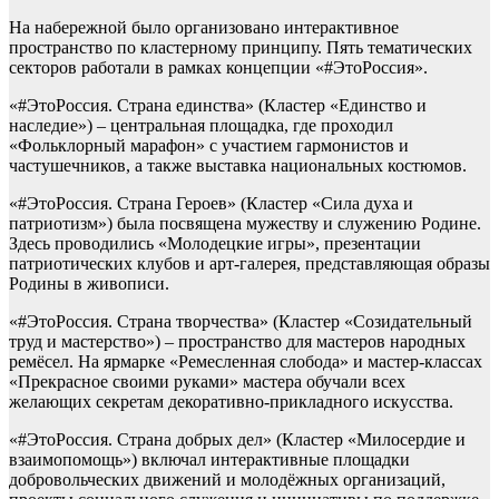
На набережной было организовано интерактивное
пространство по кластерному принципу. Пять тематических
секторов работали в рамках концепции «#ЭтоРоссия».
«#ЭтоРоссия. Страна единства» (Кластер «Единство и
наследие») – центральная площадка, где проходил
«Фольклорный марафон» с участием гармонистов и
частушечников, а также выставка национальных костюмов.
«#ЭтоРоссия. Страна Героев» (Кластер «Сила духа и
патриотизм») была посвящена мужеству и служению Родине.
Здесь проводились «Молодецкие игры», презентации
патриотических клубов и арт-галерея, представляющая образы
Родины в живописи.
«#ЭтоРоссия. Страна творчества» (Кластер «Созидательный
труд и мастерство») – пространство для мастеров народных
ремёсел. На ярмарке «Ремесленная слобода» и мастер-классах
«Прекрасное своими руками» мастера обучали всех
желающих секретам декоративно-прикладного искусства.
«#ЭтоРоссия. Страна добрых дел» (Кластер «Милосердие и
взаимопомощь») включал интерактивные площадки
добровольческих движений и молодёжных организаций,