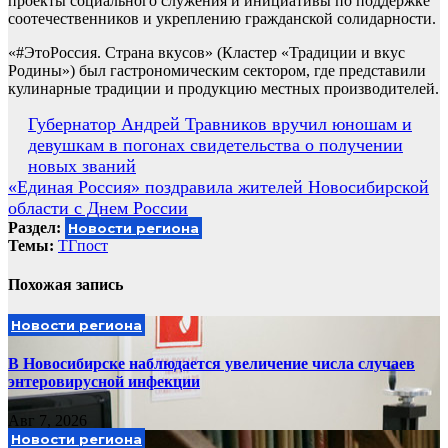
проекты социального служения и инициативы по поддержке
соотечественников и укреплению гражданской солидарности.
«#ЭтоРоссия. Страна вкусов» (Кластер «Традиции и вкус
Родины») был гастрономическим сектором, где представили
кулинарные традиции и продукцию местных производителей.
Навигация
Губернатор Андрей Травников вручил юношам и
девушкам в погонах свидетельства о получении
по
новых званий
записям
«Единая Россия» поздравила жителей Новосибирской
области с Днем России
Раздел:
Новости региона
Темы:
ТГпост
Похожая запись
Новости региона
В Новосибирске наблюдается увеличение числа случаев
энтеровирусной инфекции
Авг 7, 2026
Новости региона