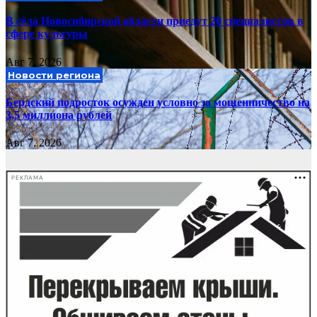
В сёла Новосибирской области приедут 20 специалистов в
сфере культуры
Авг 7, 2026
Новости региона
Бердский подросток осужден условно за мошенничество на
3,5 миллиона рублей
Авг 7, 2026
РЕКЛАМА