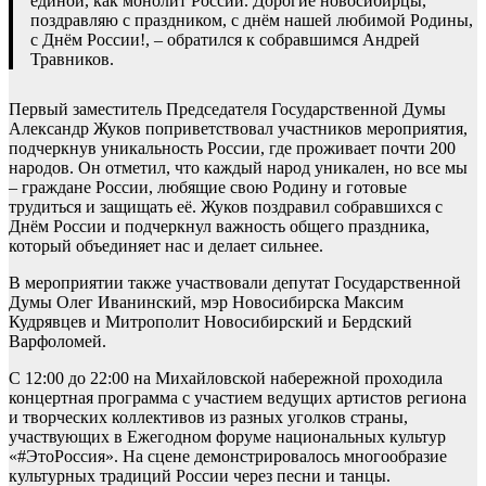
единой, как монолит России. Дорогие новосибирцы,
поздравляю с праздником, с днём нашей любимой Родины,
с Днём России!, – обратился к собравшимся Андрей
Травников.
Первый заместитель Председателя Государственной Думы
Александр Жуков поприветствовал участников мероприятия,
подчеркнув уникальность России, где проживает почти 200
народов. Он отметил, что каждый народ уникален, но все мы
– граждане России, любящие свою Родину и готовые
трудиться и защищать её. Жуков поздравил собравшихся с
Днём России и подчеркнул важность общего праздника,
который объединяет нас и делает сильнее.
В мероприятии также участвовали депутат Государственной
Думы Олег Иванинский, мэр Новосибирска Максим
Кудрявцев и Митрополит Новосибирский и Бердский
Варфоломей.
С 12:00 до 22:00 на Михайловской набережной проходила
концертная программа с участием ведущих артистов региона
и творческих коллективов из разных уголков страны,
участвующих в Ежегодном форуме национальных культур
«#ЭтоРоссия». На сцене демонстрировалось многообразие
культурных традиций России через песни и танцы.