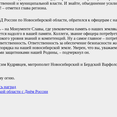
рственной и муниципальной власти. И знайте, объединение усили
 – отметил глава региона.
Д России по Новосибирской области, обратился к офицерам с н
ь – на Монументе Славы, где увековечена память о наших земляк
нется надолго в вашей памяти. Коллеги, звание офицера потребуе
окого уровня знаний и компетенций. Ну а самое главное – потр
ветственность. Ответственность за обеспечение безопасности жи
порядка на нашей новосибирской земле. Уверен, что вы, уважаем
ими защитниками нашей Родины, – подчеркнул он.
сим Кудрявцев, митрополит Новосибирский и Бердский Варфоло
му огню.
сь наград
ой области с Днём России