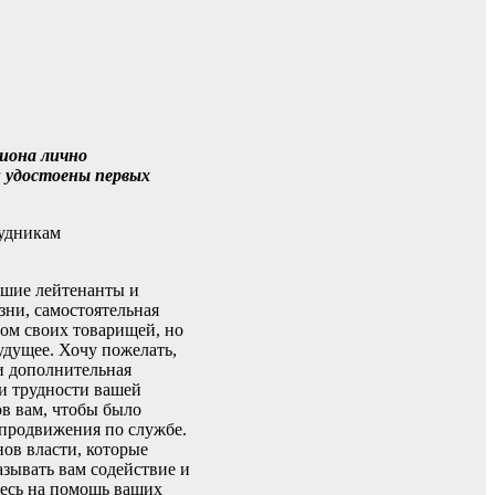
иона лично
и удостоены первых
рудникам
дшие лейтенанты и
зни, самостоятельная
цом своих товарищей, но
удущее. Хочу пожелать,
 и дополнительная
 и трудности вашей
ов вам, чтобы было
 продвижения по службе.
ов власти, которые
зывать вам содействие и
тесь на помощь ваших