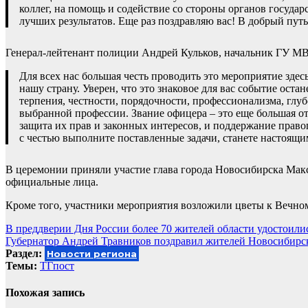
коллег, на помощь и содействие со стороны органов госуда
лучших результатов. Еще раз поздравляю вас! В добрый путь!
Генерал-лейтенант полиции Андрей Кульков, начальник ГУ МВ
Для всех нас большая честь проводить это мероприятие здес
нашу страну. Уверен, что это знаковое для вас событие оста
терпения, честности, порядочности, профессионализма, глуб
выбранной профессии. Звание офицера – это еще большая от
защита их прав и законных интересов, и поддержание право
с честью выполните поставленные задачи, станете настоящ
В церемонии приняли участие глава города Новосибирска Мак
официальные лица.
Кроме того, участники мероприятия возложили цветы к Вечно
Навигация
В преддверии Дня России более 70 жителей области удостоили
Губернатор Андрей Травников поздравил жителей Новосибирск
по
Раздел:
Новости региона
записям
Темы:
ТГпост
Похожая запись