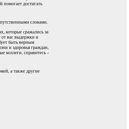
й помогает достигать
апутственными словами.
ах, которые сражались за
т от вас выдержки и
ебует быть верным
зни и здоровья граждан,
ые коллеги, справитесь –
мей, а также другие