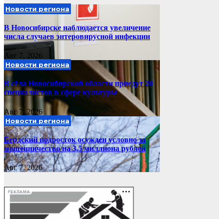
Новости региона
В Новосибирске наблюдается увеличение
числа случаев энтеровирусной инфекции
Авг 7, 2026
Новости региона
В сёла Новосибирской области приедут 20
специалистов в сфере культуры
Авг 7, 2026
Новости региона
Бердский подросток осужден условно за
мошенничество на 3,5 миллиона рублей
Авг 7, 2026
РЕКЛАМА