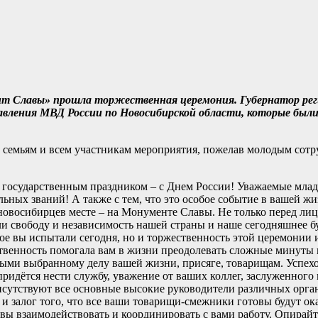
ент Славы» прошла торжественная церемония. Губернатор рег
равления МВД России по Новосибирской области, которые был
х семьям и всем участникам мероприятия, пожелав молодым сот
с государственным праздником – с Днем России! Уважаемые мла
ьных званий! А также с тем, что это особое событие в вашей жи
новосибирцев месте – на Монументе Славы. Не только перед ли
ли свободу и независимость нашей страны и наше сегодняшнее б
рое вы испытали сегодня, но и торжественность этой церемонии
тственность помогала вам в жизни преодолевать сложные минуты
ными выбранному делу вашей жизни, присяге, товарищам. Успех
придётся нести службу, уважение от ваших коллег, заслуженного
исутствуют все основные высокие руководители различных орган
 залог того, что все ваши товарищи-смежники готовы будут ока
ы взаимодействовать и координировать с вами работу. Опирай