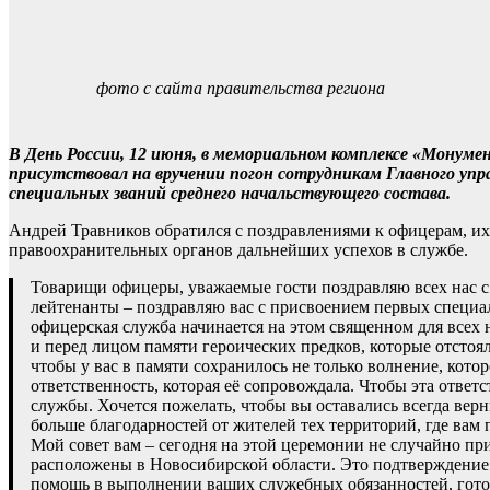
фото с сайта правительства региона
В День России, 12 июня, в мемориальном комплексе «Монум
присутствовал на вручении погон сотрудникам Главного уп
специальных званий среднего начальствующего состава.
Андрей Травников обратился с поздравлениями к офицерам, и
правоохранительных органов дальнейших успехов в службе.
Товарищи офицеры, уважаемые гости поздравляю всех нас 
лейтенанты – поздравляю вас с присвоением первых специал
офицерская служба начинается на этом священном для всех 
и перед лицом памяти героических предков, которые отстоя
чтобы у вас в памяти сохранилось не только волнение, кото
ответственность, которая её сопровождала. Чтобы эта отве
службы. Хочется пожелать, чтобы вы оставались всегда вер
больше благодарностей от жителей тех территорий, где вам 
Мой совет вам – сегодня на этой церемонии не случайно пр
расположены в Новосибирской области. Это подтверждение и
помощь в выполнении ваших служебных обязанностей, готов