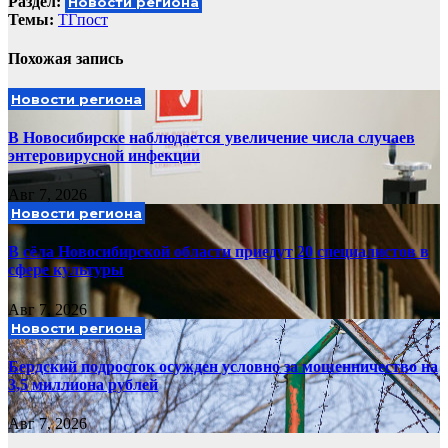
Раздел:
Новости региона
Темы:
ТГпост
Похожая запись
Новости региона
В Новосибирске наблюдается увеличение числа случаев
энтеровирусной инфекции
Авг 7, 2026
Новости региона
В сёла Новосибирской области приедут 20 специалистов в
сфере культуры
Авг 7, 2026
Новости региона
Бердский подросток осужден условно за мошенничество на
3,5 миллиона рублей
Авг 7, 2026