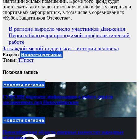
адаптации жилых помещений. Кроме того, фонд будет
привлекать таких защитников к участию в физкультурных и
спортивных мероприятиях, в том числе в соревнованиях
«Кубок Защитников Отечества».
Навигация
В регионе выросло число участников Движения
Первых благодаря проводимой профилактической
по
работе
записям
За каждой мерой поддержки – история человека
Раздел:
Новости региона
Темы:
ТГпост
Похожая запись
Новости региона
ГУФСИН опроверг информацию о побеге девяти
заключенных под Новосибирском
Авг 5, 2026
Новости региона
Новосибирская область впервые разместит народные
облигации