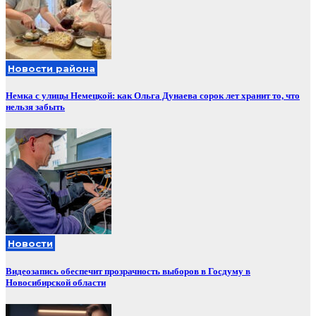
Новости района
Немка с улицы Немецкой: как Ольга Дунаева сорок лет хранит то, что
нельзя забыть
Новости
Видеозапись обеспечит прозрачность выборов в Госдуму в
Новосибирской области