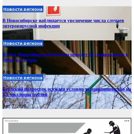
Новости региона
В Новосибирске наблюдается увеличение числа случаев
энтеровирусной инфекции
Авг 7, 2026
Новости региона
В сёла Новосибирской области приедут 20 специалистов в
сфере культуры
Авг 7, 2026
Новости региона
Бердский подросток осужден условно за мошенничество на
3,5 миллиона рублей
Авг 7, 2026
РЕКЛАМА