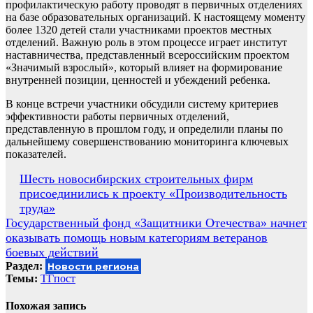
профилактическую работу проводят в первичных отделениях
на базе образовательных организаций. К настоящему моменту
более 1320 детей стали участниками проектов местных
отделений. Важную роль в этом процессе играет институт
наставничества, представленный всероссийским проектом
«Значимый взрослый», который влияет на формирование
внутренней позиции, ценностей и убеждений ребенка.
В конце встречи участники обсудили систему критериев
эффективности работы первичных отделений,
представленную в прошлом году, и определили планы по
дальнейшему совершенствованию мониторинга ключевых
показателей.
Навигация
Шесть новосибирских строительных фирм
присоединились к проекту «Производительность
по
труда»
записям
Государственный фонд «Защитники Отечества» начнет
оказывать помощь новым категориям ветеранов
боевых действий
Раздел:
Новости региона
Темы:
ТГпост
Похожая запись