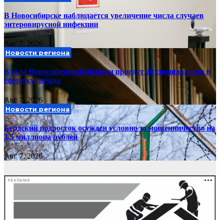
В Новосибирске наблюдается увеличение числа случаев
энтеровирусной инфекции
Авг 7, 2026
Новости региона
В сёла Новосибирской области приедут 20 специалистов в
сфере культуры
Авг 7, 2026
Новости региона
Бердский подросток осужден условно за мошенничество на
3,5 миллиона рублей
Авг 7, 2026
РЕКЛАМА