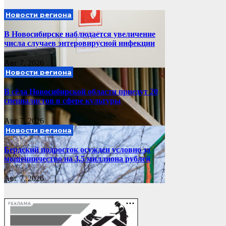
Новости региона
В Новосибирске наблюдается увеличение
числа случаев энтеровирусной инфекции
Авг 7, 2026
Новости региона
В сёла Новосибирской области приедут 20
специалистов в сфере культуры
Авг 7, 2026
Новости региона
Бердский подросток осужден условно за
мошенничество на 3,5 миллиона рублей
Авг 7, 2026
РЕКЛАМА