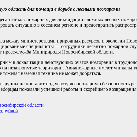
ую область для помощи в борьбе с лесными пожарами
десантников-пожарных для ликвидации сложных лесных пожаро
овать ситуацию в соседнем регионе и предотвратить распростр
ства между министерствами природных ресурсов и экологии Ново
фицированные специалисты — сотрудники десантно-пожарной с
ет пресс-служба Минприроды Новосибирской области.
рным в локализации действующих очагов возгорания в труднод
в на незатронутые территории. Авиапожарные имеют уникальну
е тяжелая наземная техника не может добраться.
 группы не поставит под угрозу лесопожарную безопасность ре
неборцам пожелали успешной работы и скорейшего возвращения 
восибирской области
ч рублей