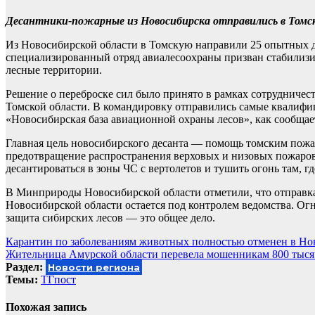
Десантники-пожарные из Новосибирска отправились в Томск
Из Новосибирской области в Томскую направили 25 опытных 
специализированный отряд авиалесоохраны призван стабилизир
лесные территории.
Решение о переброске сил было принято в рамках сотрудниче
Томской области. В командировку отправились самые квали
«Новосибирская база авиационной охраны лесов», как сообща
Главная цель новосибирского десанта — помощь томским пожа
предотвращение распространения верховых и низовых пожаро
десантироваться в зоны ЧС с вертолетов и тушить огонь там, гд
В Минприроды Новосибирской области отметили, что отправка
Новосибирской области остается под контролем ведомства. Ог
защита сибирских лесов — это общее дело.
Навигация
Карантин по заболеваниям животных полностью отменен в Но
Жительница Амурской области перевела мошенникам 800 тыся
по
Раздел:
Новости региона
записям
Темы:
ТГпост
Похожая запись