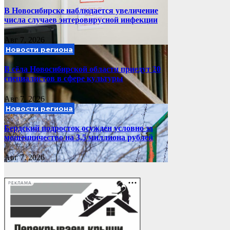
В Новосибирске наблюдается увеличение
числа случаев энтеровирусной инфекции
Авг 7, 2026
Новости региона
В сёла Новосибирской области приедут 20
специалистов в сфере культуры
Авг 7, 2026
Новости региона
Бердский подросток осужден условно за
мошенничество на 3,5 миллиона рублей
Авг 7, 2026
РЕКЛАМА