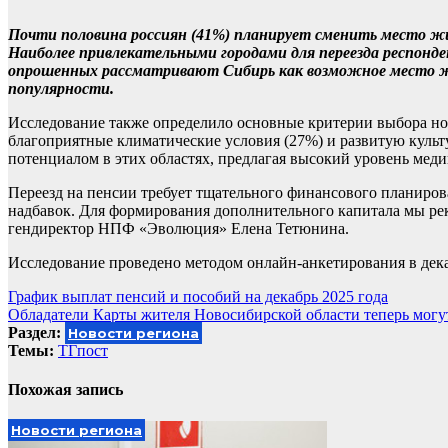
Почти половина россиян (41%) планирует сменить место жи
Наиболее привлекательными городами для переезда респонде
опрошенных рассматривают Сибирь как возможное место жи
популярности.
Исследование также определило основные критерии выбора но
благоприятные климатические условия (27%) и развитую культ
потенциалом в этих областях, предлагая высокий уровень ме
Переезд на пенсии требует тщательного финансового планиров
надбавок. Для формирования дополнительного капитала мы р
гендиректор НПФ «Эволюция» Елена Тетюнина.
Исследование проведено методом онлайн-анкетирования в декаб
Навигация
График выплат пенсий и пособий на декабрь 2025 года
Обладатели Карты жителя Новосибирской области теперь могу
по
Раздел:
Новости региона
записям
Темы:
ТГпост
Похожая запись
Новости региона