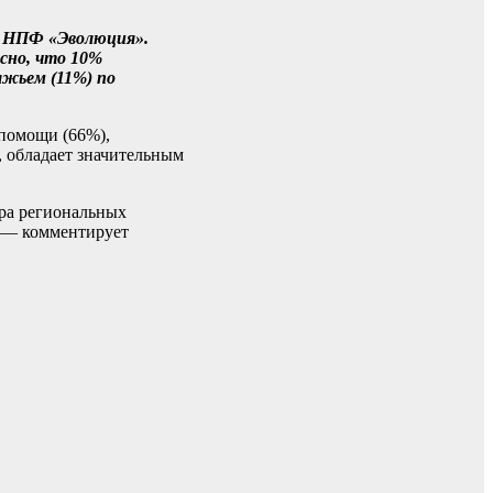
ие НПФ «Эволюция».
сно, что 10%
лжьем (11%) по
 помощи (66%),
, обладает значительным
тра региональных
, — комментирует