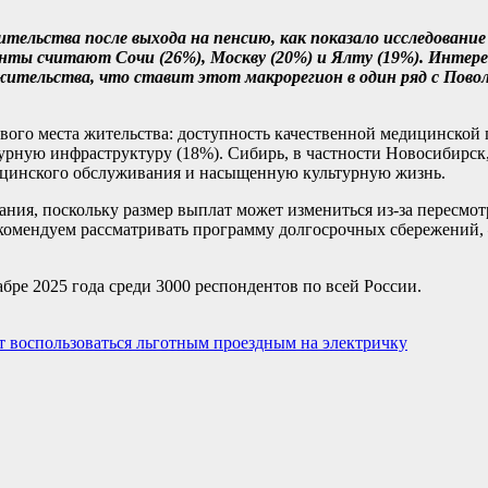
тельства после выхода на пенсию, как показало исследован
нты считают Сочи (26%), Москву (20%) и Ялту (19%). Интере
тельства, что ставит этот макрорегион в один ряд с Пово
вого места жительства: доступность качественной медицинской
урную инфраструктуру (18%). Сибирь, в частности Новосибирск
дицинского обслуживания и насыщенную культурную жизнь.
ания, поскольку размер выплат может измениться из-за пересмо
екомендуем рассматривать программу долгосрочных сбережений
ре 2025 года среди 3000 респондентов по всей России.
т воспользоваться льготным проездным на электричку