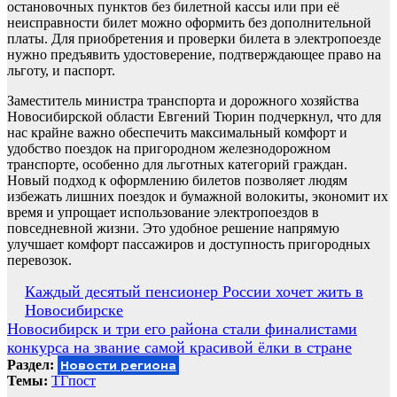
остановочных пунктов без билетной кассы или при её
неисправности билет можно оформить без дополнительной
платы. Для приобретения и проверки билета в электропоезде
нужно предъявить удостоверение, подтверждающее право на
льготу, и паспорт.
Заместитель министра транспорта и дорожного хозяйства
Новосибирской области Евгений Тюрин подчеркнул, что для
нас крайне важно обеспечить максимальный комфорт и
удобство поездок на пригородном железнодорожном
транспорте, особенно для льготных категорий граждан.
Новый подход к оформлению билетов позволяет людям
избежать лишних поездок и бумажной волокиты, экономит их
время и упрощает использование электропоездов в
повседневной жизни. Это удобное решение напрямую
улучшает комфорт пассажиров и доступность пригородных
перевозок.
Навигация
Каждый десятый пенсионер России хочет жить в
Новосибирске
по
Новосибирск и три его района стали финалистами
записям
конкурса на звание самой красивой ёлки в стране
Раздел:
Новости региона
Темы:
ТГпост