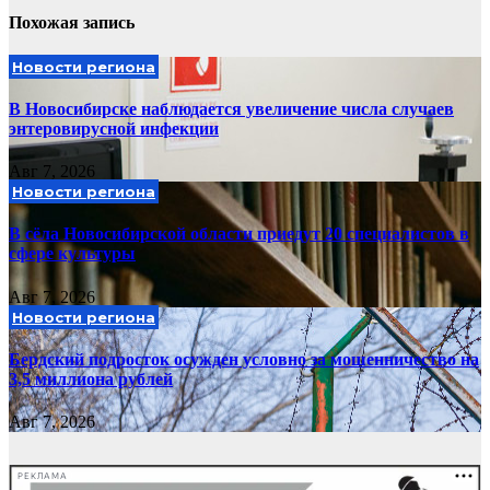
Похожая запись
Новости региона
В Новосибирске наблюдается увеличение числа случаев
энтеровирусной инфекции
Авг 7, 2026
Новости региона
В сёла Новосибирской области приедут 20 специалистов в
сфере культуры
Авг 7, 2026
Новости региона
Бердский подросток осужден условно за мошенничество на
3,5 миллиона рублей
Авг 7, 2026
РЕКЛАМА